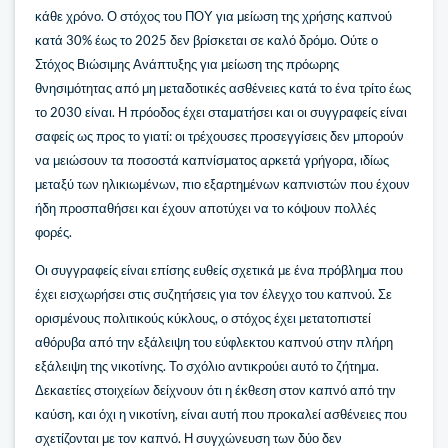
κάθε χρόνο. Ο στόχος του ΠΟΥ για μείωση της χρήσης καπνού
κατά 30% έως το 2025 δεν βρίσκεται σε καλό δρόμο. Ούτε ο
Στόχος Βιώσιμης Ανάπτυξης για μείωση της πρόωρης
θνησιμότητας από μη μεταδοτικές ασθένειες κατά το ένα τρίτο έως
το 2030 είναι. Η πρόοδος έχει σταματήσει και οι συγγραφείς είναι
σαφείς ως προς το γιατί: οι τρέχουσες προσεγγίσεις δεν μπορούν
να μειώσουν τα ποσοστά καπνίσματος αρκετά γρήγορα, ιδίως
μεταξύ των ηλικιωμένων, πιο εξαρτημένων καπνιστών που έχουν
ήδη προσπαθήσει και έχουν αποτύχει να το κόψουν πολλές
φορές.
Οι συγγραφείς είναι επίσης ευθείς σχετικά με ένα πρόβλημα που
έχει εισχωρήσει στις συζητήσεις για τον έλεγχο του καπνού. Σε
ορισμένους πολιτικούς κύκλους, ο στόχος έχει μετατοπιστεί
αθόρυβα από την εξάλειψη του εύφλεκτου καπνού στην πλήρη
εξάλειψη της νικοτίνης. Το σχόλιο αντικρούει αυτό το ζήτημα.
Δεκαετίες στοιχείων δείχνουν ότι η έκθεση στον καπνό από την
καύση, και όχι η νικοτίνη, είναι αυτή που προκαλεί ασθένειες που
σχετίζονται με τον καπνό. Η συγχώνευση των δύο δεν