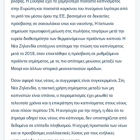
βλάβης. Η Σουηδία έχει το χαμηλότερο ποσοστό καπνίσματος
στην Ευρώπη και ποσοστά καρκίνου του πνεύμονα λιγότερο από
το μισό του μέσου όρου της ΕΕ, βασισμένα σε δεκαετίες
πρόσβασης σε σακουλάκια snus και νικοτίνης. Η Ιαπωνία
σημείωσε πρωτοφανή μείωση στις πωλήσεις τσιγάρων μετά την
ευρεία διαθεσιμότητα των θερμαινόμενων προϊόντων καπνού. Η
Νέα Ζηλανδία επιτάχυνε απότομα την πτώση του καπνίσματος
μετά το 2018, όταν επεκτάθηκε η πρόσβαση σε ρυθμιζόμενα
προϊόντα ατμίσματος, με τις πιο απότομες μειώσεις μεταξύ των
Μαορί και άλλων ιστορικά μειονεκτουσών ομάδων.
Όσον αφορά τους νέους, οι συγγραφείς είναι συγκεκριμένοι. Στη
Νέα Ζηλανδία, η τακτική χρήση ατμίσματος μεταξύ των μη
καπνιστών είναι σπάνια, ο πειραματισμός έχει μειωθεί τα
τελευταία χρόνια και η επικράτηση του καπνίσματος στους νέους
είναι πλέον περίπου 1%. Η ανησυχία για την πηγή, η ιδέα ότι το
άτμισμα οδηγεί τους νέους στο κάπνισμα, δεν υποστηρίζεται από
δεδομένα σε επίπεδο πληθυσμού. Η ισχυρή προστασία των νέων
και οι προσβάσιμες εναλλακτικές λύσεις για τους ενήλικες