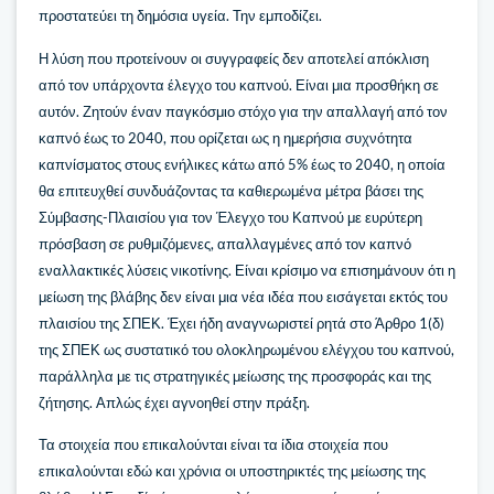
προστατεύει τη δημόσια υγεία. Την εμποδίζει.
Η λύση που προτείνουν οι συγγραφείς δεν αποτελεί απόκλιση
από τον υπάρχοντα έλεγχο του καπνού. Είναι μια προσθήκη σε
αυτόν. Ζητούν έναν παγκόσμιο στόχο για την απαλλαγή από τον
καπνό έως το 2040, που ορίζεται ως η ημερήσια συχνότητα
καπνίσματος στους ενήλικες κάτω από 5% έως το 2040, η οποία
θα επιτευχθεί συνδυάζοντας τα καθιερωμένα μέτρα βάσει της
Σύμβασης-Πλαισίου για τον Έλεγχο του Καπνού με ευρύτερη
πρόσβαση σε ρυθμιζόμενες, απαλλαγμένες από τον καπνό
εναλλακτικές λύσεις νικοτίνης. Είναι κρίσιμο να επισημάνουν ότι η
μείωση της βλάβης δεν είναι μια νέα ιδέα που εισάγεται εκτός του
πλαισίου της ΣΠΕΚ. Έχει ήδη αναγνωριστεί ρητά στο Άρθρο 1(δ)
της ΣΠΕΚ ως συστατικό του ολοκληρωμένου ελέγχου του καπνού,
παράλληλα με τις στρατηγικές μείωσης της προσφοράς και της
ζήτησης. Απλώς έχει αγνοηθεί στην πράξη.
Τα στοιχεία που επικαλούνται είναι τα ίδια στοιχεία που
επικαλούνται εδώ και χρόνια οι υποστηρικτές της μείωσης της