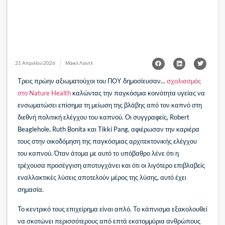
21 Απριλίου 2026
Μάικλ Λαντλ
Τρεις πρώην αξιωματούχοι του ΠΟΥ δημοσίευσαν...
σχολιασμός
στο Nature Health
καλώντας την παγκόσμια κοινότητα υγείας να
ενσωματώσει επίσημα τη μείωση της βλάβης από τον καπνό στη
διεθνή πολιτική ελέγχου του καπνού. Οι συγγραφείς, Robert
Beaglehole, Ruth Bonita και Tikki Pang, αφιέρωσαν την καριέρα
τους στην οικοδόμηση της παγκόσμιας αρχιτεκτονικής ελέγχου
του καπνού. Όταν άτομα με αυτό το υπόβαθρο λένε ότι η
τρέχουσα προσέγγιση αποτυγχάνει και ότι οι λιγότερο επιβλαβείς
εναλλακτικές λύσεις αποτελούν μέρος της λύσης, αυτό έχει
σημασία.
Το κεντρικό τους επιχείρημα είναι απλό. Το κάπνισμα εξακολουθεί
να σκοτώνει περισσότερους από επτά εκατομμύρια ανθρώπους