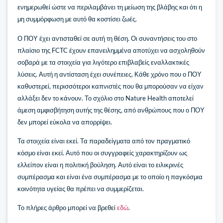
ενημερωθεί ώστε να περιλαμβάνει τη μείωση της βλάβης και ότι η
μη συμμόρφωση με αυτό θα κοστίσει ζωές.
Ο ΠΟΥ έχει αντισταθεί σε αυτή τη θέση. Οι συναντήσεις του στο
πλαίσιο της FCTC έχουν επανειλημμένα αποτύχει να ασχοληθούν
σοβαρά με τα στοιχεία για λιγότερο επιβλαβείς εναλλακτικές
λύσεις. Αυτή η αντίσταση έχει συνέπειες. Κάθε χρόνο που ο ΠΟΥ
καθυστερεί, περισσότεροι καπνιστές που θα μπορούσαν να είχαν
αλλάξει δεν το κάνουν. Το σχόλιο στο Nature Health αποτελεί
άμεση αμφισβήτηση αυτής της θέσης, από ανθρώπους που ο ΠΟΥ
δεν μπορεί εύκολα να απορρίψει.
Τα στοιχεία είναι εκεί. Τα παραδείγματα από τον πραγματικό
κόσμο είναι εκεί. Αυτό που οι συγγραφείς χαρακτηρίζουν ως
ελλείπον είναι η πολιτική βούληση. Αυτό είναι το ειλικρινές
συμπέρασμα και είναι ένα συμπέρασμα με το οποίο η παγκόσμια
κοινότητα υγείας θα πρέπει να συμμερίζεται.
Το πλήρες άρθρο μπορεί να βρεθεί
εδώ
.