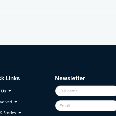
ck Links
Newsletter
 Us
nvolved
& Stories