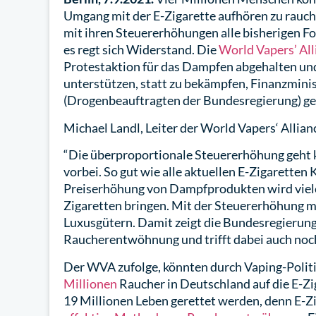
Umgang mit der E-Zigarette aufhören zu rauch
mit ihren Steuererhöhungen alle bisherigen F
es regt sich Widerstand. Die
World Vapers’ All
Protestaktion für das Dampfen abgehalten un
unterstützen, statt zu bekämpfen, Finanzmini
(Drogenbeauftragten der Bundesregierung) ge
Michael Landl, Leiter der World Vapers‘ Allian
“Die überproportionale Steuererhöhung geht 
vorbei. So gut wie alle aktuellen E-Zigarette
Preiserhöhung von Dampfprodukten wird viel
Zigaretten bringen. Mit der Steuererhöhung m
Luxusgütern. Damit zeigt die Bundesregierung
Raucherentwöhnung und trifft dabei auch noch
Der WVA zufolge, könnten durch Vaping-Polit
Millionen
Raucher in Deutschland auf die E-Z
19 Millionen Leben gerettet werden, denn E-Z