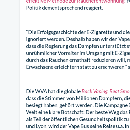
effektive Methode zur Raucherentwöhnung
. 
Politik dementsprechend reagiert.
“Die Erfolgsgeschichte der E-Zigarette und d
ignoriert werden. Deshalb haben wir den Vape
dass die Regierung das Dampfen unterstützt st
unrühmlicher Vorreiter im Umgang mit E-Zig
durch das Rauchen ernsthaft reduzieren will
Erwachsene erleichtern statt zu erschweren,” 
Die WVA hat die globale
Back Vaping. Beat Smo
dass die Stimmen von Millionen Dampfern, die
besiegt haben, gehört werden. Die Kampagne 
Welt eine klare Botschaft: Der beste Weg das
als Teil der öffentlichen Gesundheitspolitik z
und Lyon, wird der Vape Bus seine Reise u.a. i