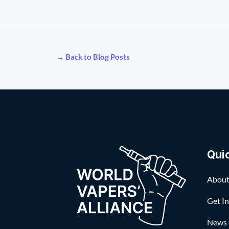
← Back to Blog Posts
Qui
About
Get I
News 