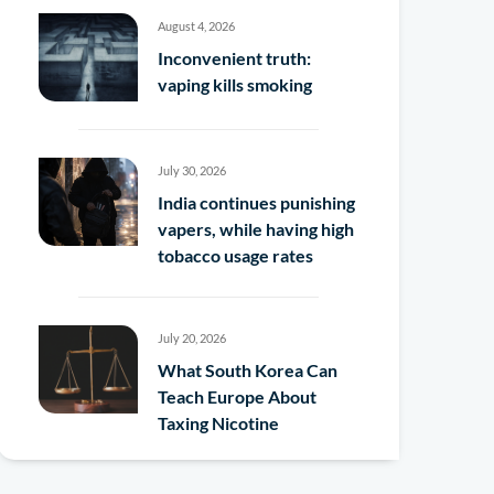
August 4, 2026
Inconvenient truth:
vaping kills smoking
July 30, 2026
India continues punishing
vapers, while having high
tobacco usage rates
July 20, 2026
What South Korea Can
Teach Europe About
Taxing Nicotine