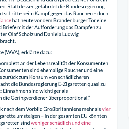
en. Stattdessen gefährdet die Bundesregierung
ortschritte beim Kampf gegen das Rauchen – doch
iance
hat heute vor dem Brandenburger Tor eine
d Briefe mit der Aufforderung das Dampfen zu
ster Olaf Scholz und Daniela Ludwig
bracht.
ce (WVA), erklärte dazu:
komplett an der Lebensrealität der Konsumenten
n Konsumenten sind ehemalige Raucher und eine
e zurück zum Konsum von schädlicheren
acht die Bundesregierung E-Zigaretten quasi zu
: Einnahmen sind wichtiger als
 die Geringverdiener überproportional.”
ik nach dem Vorbild Großbritanniens mehr als
vier
igarette umsteigen – in der gesamten EU könnten
igaretten sind
weniger schädlich und eine