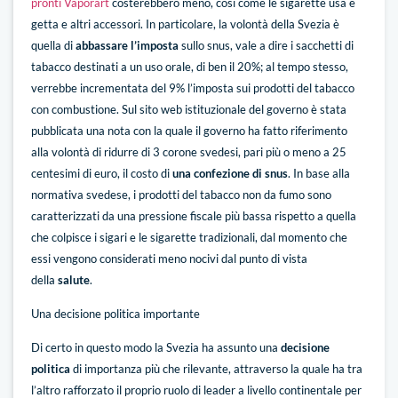
pronti Vaporart
costerebbero meno, così come le sigarette usa e
getta e altri accessori. In particolare, la volontà della Svezia è
quella di
abbassare l’imposta
sullo snus, vale a dire i sacchetti di
tabacco destinati a un uso orale, di ben il 20%; al tempo stesso,
verrebbe incrementata del 9% l’imposta sui prodotti del tabacco
con combustione. Sul sito web istituzionale del governo è stata
pubblicata una nota con la quale il governo ha fatto riferimento
alla volontà di ridurre di 3 corone svedesi, pari più o meno a 25
centesimi di euro, il costo di
una confezione di snus
. In base alla
normativa svedese, i prodotti del tabacco non da fumo sono
caratterizzati da una pressione fiscale più bassa rispetto a quella
che colpisce i sigari e le sigarette tradizionali, dal momento che
essi vengono considerati meno nocivi dal punto di vista
della
salute
.
Una decisione politica importante
Di certo in questo modo la Svezia ha assunto una
decisione
politica
di importanza più che rilevante, attraverso la quale ha tra
l’altro rafforzato il proprio ruolo di leader a livello continentale per