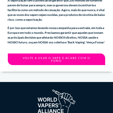
A vaporização tem o potencial de garantir que 200 milhões de fumantes
parem de fumar para sempre, mas os governos devem incentivá-la e
facilitá-la como um método de cessação. Agora, mais do que nunca, é vital
que as vozes dos vapers sejam ouvidas. para produtos de nicotina de baixo
risco, como a vaporização.
É por isso que estamos levando nossa campanha para a estrada, em toda a
Europa e em todo o mundo. Precisamos garantir que aqueles que tomam
as principais decisões que afetarão NOSSOS direitos, NOSSA saúde e
NOSSO futuro, ouçam NOSSA voz coletiva e ‘Back Vaping’. Vença Fumar.'
VOLTE A USAR O VAPE E ACABE COM O
FUMO