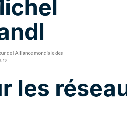
ichel
andl
ur de l'Alliance mondiale des
urs
r les résea