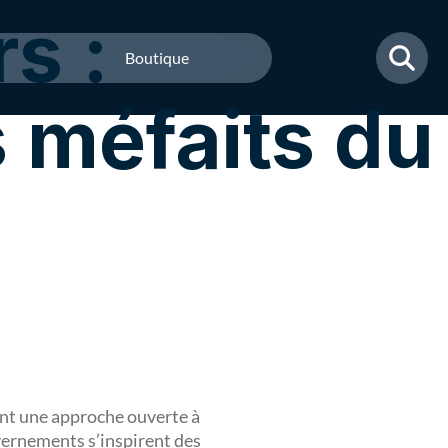
s :
s
Boutique
 méfaits du
ant une approche ouverte à
uvernements s’inspirent des