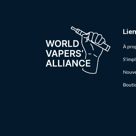
Lie
À pro
S'impl
Nouvel
Bouti