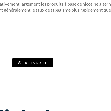
lativement largement les produits à base de nicotine alterna
sent généralement le taux de tabagisme plus rapidement que 
TÉLÉCHARGER
LIRE LA SUITE