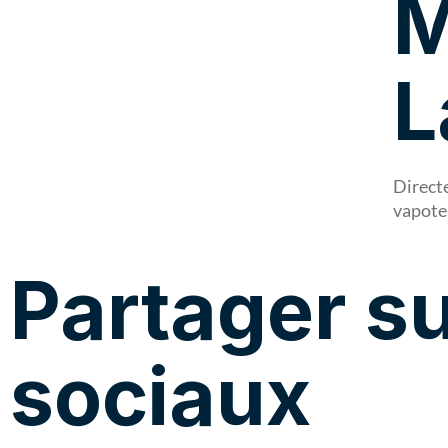
M
L
Directe
vapote
Partager su
sociaux