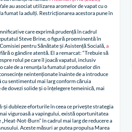
ale au asociat utilizarea aromelor de vapat cu o
la fumat la adulți. Restricționarea acestora pune în
mnificative care exprimă prudență în cadrul
eputatul Steve Brine, o figură proeminentă în
 Comisiei pentru Sănătate și Asistență Socială,
a
 fără o gândire atentă. El a remarcat: “Trebuie să
pre rolul pe care îl joacă vapatul, inclusiv
r o cale de a renunța la fumatul produselor din
consecințe neintenționate înainte de a introduce
ză cu sentimentul mai larg conform căruia
e de dovezi solide și o înțelegere temeinică, mai
-și dubleze eforturile în ceea ce privește strategia
i mai viguroasă a vapingului, există oportunitatea
le „Heat-Not-Burn” în cadrul mai larg de reducere a
ea snusului. Aceste măsuri ar putea propulsa Marea