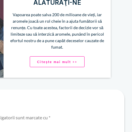
ALĂTURAŢI-NE
Vapoarea poate salva 200 de milioane de vieți, iar
aromele joacă un rol cheie în a ajuta fumătorii să
renunțe. Cu toate acestea, factorii de decizie vor să
limiteze sau să interzică aromele, punând în pericol
efortul nostru de a pune capăt deceselor cauzate de
fumat.
Citește mai mult >>
igatorii sunt marcate cu
*