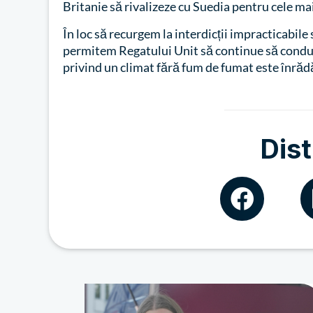
Britanie să rivalizeze cu Suedia pentru cele mai
În loc să recurgem la interdicții impracticabil
permitem Regatului Unit să continue să conduc
privind un climat fără fum de fumat este înrăd
Dist