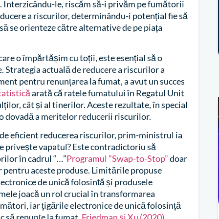
t. Interzicându-le, riscăm să-i privăm pe fumătorii
reducere a riscurilor, determinându-i potențial fie să
 să se orienteze către alternative de pe piața
are o împărtășim cu toții, este esențial să o
. Strategia actuală de reducere a riscurilor a
ment pentru renunțarea la fumat, a avut un succes
tatistică
arată că ratele fumatului în Regatul Unit
ilor, cât și al tinerilor. Aceste rezultate, în special
o dovadă a meritelor reducerii riscurilor.
de eficient reducerea riscurilor, prim-ministrul ia
ce privește vapatul? Este contradictoriu să
rilor în cadrul “…”
Programul ”Swap-to-Stop”
doar
iar pentru aceste produse. Limitările propuse
ectronice de unică folosință și produsele
ele joacă un rol crucial în transformarea
ători, iar țigările electronice de unică folosință
sc să renunțe la fumat.
Friedman și Xu (2020)
,