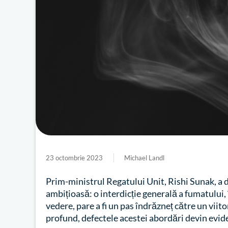
23 octombrie 2023
Michael Landl
Prim-ministrul Regatului Unit, Rishi Sunak, a d
ambițioasă: o interdicție generală a fumatului,
vedere, pare a fi un pas îndrăzneț către un vii
profund, defectele acestei abordări devin evid