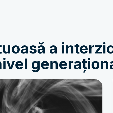
A se implica
Povești noi
uoasă a interzic
nivel generațion