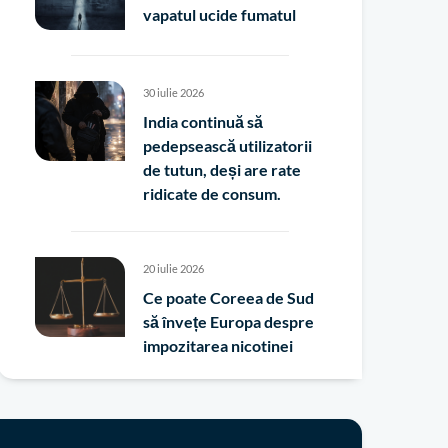
vapatul ucide fumatul
30 iulie 2026
India continuă să
pedepsească utilizatorii
de tutun, deși are rate
ridicate de consum.
20 iulie 2026
Ce poate Coreea de Sud
să învețe Europa despre
impozitarea nicotinei