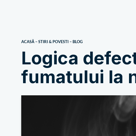
Despre noi
ACASĂ
–
STIRI & POVESTI
–
BLOG
Logica defect
fumatului la 