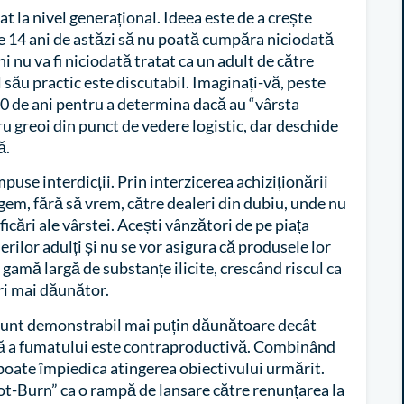
t la nivel generațional. Ideea este de a crește
de 14 ani de astăzi să nu poată cumpăra niciodată
ni nu va fi niciodată tratat ca un adult de către
 său practic este discutabil. Imaginați-vă, peste
e 40 de ani pentru a determina dacă au “vârsta
u greoi din punct de vedere logistic, dar deschide
ă.
puse interdicții. Prin interzicerea achiziționării
ngem, fără să vrem, către dealeri din dubiu, unde nu
ficări ale vârstei. Acești vânzători de pe piața
ilor adulți și nu se vor asigura că produsele lor
 gamă largă de substanțe ilicite, crescând riscul ca
ri mai dăunător.
sunt demonstrabil mai puțin dăunătoare decât
nală a fumatului este contraproductivă. Combinând
e poate împiedica atingerea obiectivului urmărit.
t-Burn” ca o rampă de lansare către renunțarea la