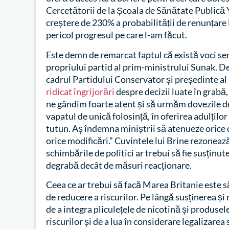
Cercetătorii de la Școala de Sănătate Publică Y
creștere de 230% a probabilității de renunțare 
pericol progresul pe care l-am făcut.
Este demn de remarcat faptul că există voci se
propriului partid al prim-ministrului Sunak. D
cadrul Partidului Conservator și președinte al
ridicat îngrijorări
despre decizii luate în grabă,
ne gândim foarte atent și să urmăm dovezile des
vapatul de unică folosință, în oferirea adulțilo
tutun. Aș îndemna miniștrii să atenueze orice 
orice modificări.” Cuvintele lui Brine rezonea
schimbările de politici ar trebui să fie susținut
degrabă decât de măsuri reacționare.
Ceea ce ar trebui să facă Marea Britanie este să
de reducere a riscurilor. Pe lângă susținerea ș
de a integra pliculețele de nicotină și produse
riscurilor și de a lua în considerare legalizar