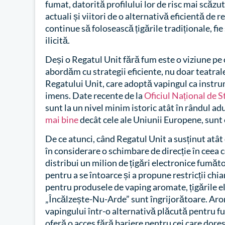
fumat, datorită profilului lor de risc mai scăzu
actuali și viitori de o alternativă eficientă de 
continue să folosească țigările tradiționale, fie
ilicită.
Deși o Regatul Unit fără fum este o viziune pe c
abordăm cu strategii eficiente, nu doar teatrale
Regatului Unit, care adoptă vapingul ca instru
imens. Date recente de la
Oficiul Național de S
sunt la un nivel minim istoric atât în rândul adulț
mai bine
decât cele ale Uniunii Europene, sunt 
De ce atunci, când Regatul Unit a susținut atât 
în considerare o schimbare de direcție în ceea 
distribui un milion de țigări electronice fumăto
pentru a se întoarce și a propune restricții ch
pentru produsele de vaping aromate, țigările el
„Încălzește-Nu-Arde” sunt îngrijorătoare. Arom
vapingului într-o alternativă plăcută pentru fum
oferă o acces fără bariere pentru cei care dore