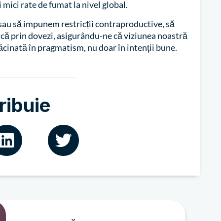
 mici rate de fumat la nivel global.
e sau să impunem restricții contraproductive, să
ă prin dovezi, asigurându-ne că viziunea noastră
ăcinată în pragmatism, nu doar în intenții bune.
ribuie