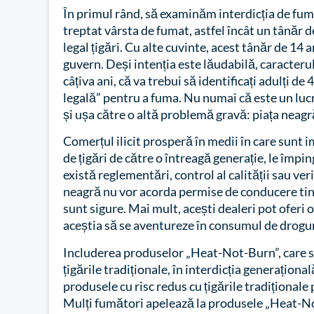
În primul rând, să examinăm interdicția de fuma
treptat vârsta de fumat, astfel încât un tânăr 
legal țigări. Cu alte cuvinte, acest tânăr de 14 a
guvern. Deși intenția este lăudabilă, caracterul
câțiva ani, că va trebui să identificați adulți d
legală” pentru a fuma. Nu numai că este un lucr
și ușa către o altă problemă gravă: piața neagr
Comerțul ilicit prosperă în medii în care sunt im
de țigări de către o întreagă generație, le împi
există reglementări, control al calității sau veri
neagră nu vor acorda permise de conducere tiner
sunt sigure. Mai mult, acești dealeri pot oferi o
aceștia să se aventureze în consumul de drogu
Includerea produselor „Heat-Not-Burn”, care 
țigările tradiționale, în interdicția generațio
produsele cu risc redus cu țigările tradițional
Mulți fumători apelează la produsele „Heat-No