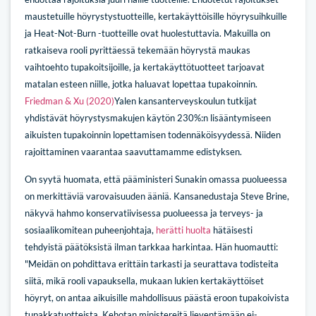
maustetuille höyrystystuotteille, kertakäyttöisille höyrysuihkuille
ja Heat-Not-Burn -tuotteille ovat huolestuttavia. Makuilla on
ratkaiseva rooli pyrittäessä tekemään höyrystä maukas
vaihtoehto tupakoitsijoille, ja kertakäyttötuotteet tarjoavat
matalan esteen niille, jotka haluavat lopettaa tupakoinnin.
Friedman & Xu (2020)
Yalen kansanterveyskoulun tutkijat
yhdistävät höyrystysmakujen käytön 230%:n lisääntymiseen
aikuisten tupakoinnin lopettamisen todennäköisyydessä. Niiden
rajoittaminen vaarantaa saavuttamamme edistyksen.
On syytä huomata, että pääministeri Sunakin omassa puolueessa
on merkittäviä varovaisuuden ääniä. Kansanedustaja Steve Brine,
näkyvä hahmo konservatiivisessa puolueessa ja terveys- ja
sosiaalikomitean puheenjohtaja,
herätti huolta
hätäisesti
tehdyistä päätöksistä ilman tarkkaa harkintaa. Hän huomautti:
"Meidän on pohdittava erittäin tarkasti ja seurattava todisteita
siitä, mikä rooli vapauksella, mukaan lukien kertakäyttöiset
höyryt, on antaa aikuisille mahdollisuus päästä eroon tupakoivista
tupakkatuotteista. Kehotan ministereitä lieventämään ei-