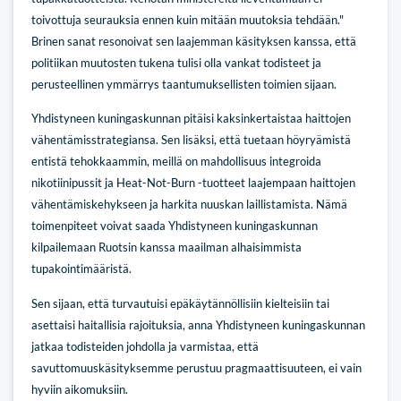
toivottuja seurauksia ennen kuin mitään muutoksia tehdään."
Brinen sanat resonoivat sen laajemman käsityksen kanssa, että
politiikan muutosten tukena tulisi olla vankat todisteet ja
perusteellinen ymmärrys taantumuksellisten toimien sijaan.
Yhdistyneen kuningaskunnan pitäisi kaksinkertaistaa haittojen
vähentämisstrategiansa. Sen lisäksi, että tuetaan höyryämistä
entistä tehokkaammin, meillä on mahdollisuus integroida
nikotiinipussit ja Heat-Not-Burn -tuotteet laajempaan haittojen
vähentämiskehykseen ja harkita nuuskan laillistamista. Nämä
toimenpiteet voivat saada Yhdistyneen kuningaskunnan
kilpailemaan Ruotsin kanssa maailman alhaisimmista
tupakointimääristä.
Sen sijaan, että turvautuisi epäkäytännöllisiin kielteisiin tai
asettaisi haitallisia rajoituksia, anna Yhdistyneen kuningaskunnan
jatkaa todisteiden johdolla ja varmistaa, että
savuttomuuskäsityksemme perustuu pragmaattisuuteen, ei vain
hyviin aikomuksiin.