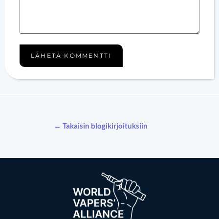
← Takaisin blogikirjoituksiin