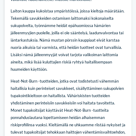
Laiton kauppa kukoistaa ympäristöissä, joissa kieltoja määrätään.
Tekemällä savukkeiden ostamisen laittomaksi kokonaiselta
sukupolvelta, työnnämme heidät epähuomiossa hämärien
jälleenmyyjien puolelle, joilla ei ole sääntelyä, laadunvalvontaa tai
iäntarkastuksia. Nämä mustan pörssin kauppiaat eivät karstaa
nuoria aikuisia tai varmista, että heidän tuotteet ovat turvallisia.
Lisäksi nämä jälleenmyyjät voivat tarjota valikoiman laittomia
aineita, mikä lisää kuluttajien riskiä ryhtyä haitallisempaan
huumeiden käyttöön.
Heat-Not-Burn -tuotteiden, jotka ovat todistetusti vähemmän
haitallisia kuin perinteiset savukkeet, sisällyttäminen sukupolvien
tupakointikieltoon on haitallista. Vähäriskisten tuotteiden
yhdistäminen perinteisiin savukkeisiin voi haitata tavoitetta.
Monet tupakoitsijat käyttävät Heat-Not-Burn -tuotteita
ponnahduslautana lopettamiseen heidän alhaisemman
riskiprofiilinsa vuoksi. Kieltämällä ne uhkaamme riistää nykyiset ja
tulevat tupakoitsijat tehokkaan haittojen vähentämisvaihtoehdon,