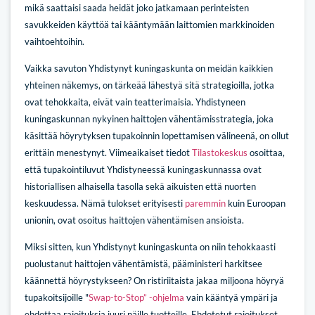
mikä saattaisi saada heidät joko jatkamaan perinteisten
savukkeiden käyttöä tai kääntymään laittomien markkinoiden
vaihtoehtoihin.
Vaikka savuton Yhdistynyt kuningaskunta on meidän kaikkien
yhteinen näkemys, on tärkeää lähestyä sitä strategioilla, jotka
ovat tehokkaita, eivät vain teatterimaisia. Yhdistyneen
kuningaskunnan nykyinen haittojen vähentämisstrategia, joka
käsittää höyrytyksen tupakoinnin lopettamisen välineenä, on ollut
erittäin menestynyt. Viimeaikaiset tiedot
Tilastokeskus
osoittaa,
että tupakointiluvut Yhdistyneessä kuningaskunnassa ovat
historiallisen alhaisella tasolla sekä aikuisten että nuorten
keskuudessa. Nämä tulokset erityisesti
paremmin
kuin Euroopan
unionin, ovat osoitus haittojen vähentämisen ansioista.
Miksi sitten, kun Yhdistynyt kuningaskunta on niin tehokkaasti
puolustanut haittojen vähentämistä, pääministeri harkitsee
käännettä höyrystykseen? On ristiriitaista jakaa miljoona höyryä
tupakoitsijoille "
Swap-to-Stop” -ohjelma
vain kääntyä ympäri ja
ehdottaa rajoituksia juuri näille tuotteille. Ehdotetut rajoitukset