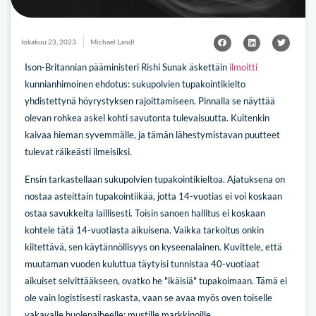
lokakuu 23, 2023
Michael Landl
Ison-Britannian pääministeri Rishi Sunak äskettäin
ilmoitti
kunnianhimoinen ehdotus: sukupolvien tupakointikielto
yhdistettynä höyrystyksen rajoittamiseen. Pinnalla se näyttää
olevan rohkea askel kohti savutonta tulevaisuutta. Kuitenkin
kaivaa hieman syvemmälle, ja tämän lähestymistavan puutteet
tulevat räikeästi ilmeisiksi.
Ensin tarkastellaan sukupolvien tupakointikieltoa. Ajatuksena on
nostaa asteittain tupakointiikää, jotta 14-vuotias ei voi koskaan
ostaa savukkeita laillisesti. Toisin sanoen hallitus ei koskaan
kohtele tätä 14-vuotiasta aikuisena. Vaikka tarkoitus onkin
kiitettävä, sen käytännöllisyys on kyseenalainen. Kuvittele, että
muutaman vuoden kuluttua täytyisi tunnistaa 40-vuotiaat
aikuiset selvittääkseen, ovatko he "ikäisiä" tupakoimaan. Tämä ei
ole vain logistisesti raskasta, vaan se avaa myös oven toiselle
vakavalle huolenaiheelle: mustille markkinoille.