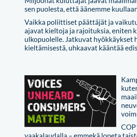
Miljoonat kuluttajat jäävät maailman
sen puolesta, että äänemme kuullaan
Vaikka poliittiset päättäjät ja vaik
ajavat kieltoja ja rajoituksia, eniten
ulkopuolelle. Jatkuvat hyökkäykset
kieltämisestä, uhkaavat kääntää edis
Kamp
kute
maai
neuvo
voim
COP1
vaakalaudalla – emmekä lopeta taiste