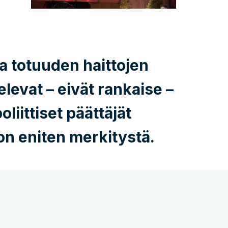
a totuuden haittojen
levat – eivät rankaise –
liittiset päättäjät
 on eniten merkitystä.