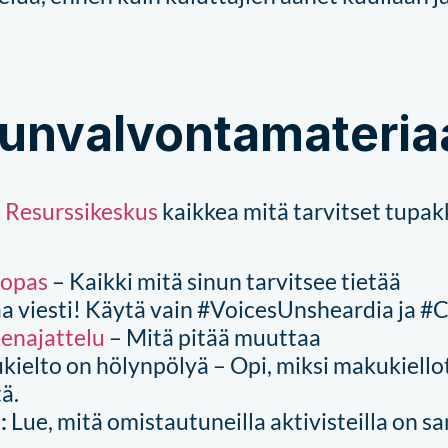
unvalvontamateriaa
e
Resurssikeskus
kaikkea mitä tarvitset tupak
aopas
– Kaikki mitä sinun tarvitsee tietää
aa viesti! Käytä vain #VoicesUnsheardia ja #
enajattelu
– Mitä pitää muuttaa
ielto on hölynpölyä –
Opi, miksi makukiello
tä.
t
:
Lue, mitä omistautuneilla aktivisteilla on 