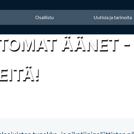
Osallistu
Uutisia ja tarinoita
TOMAT ÄÄNET -
EITÄ!