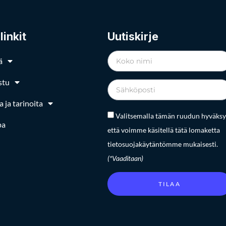
linkit
Uutiskirje
ä
stu
a ja tarinoita
Valitsemalla tämän ruudun hyväksy
pa
että voimme käsitellä tätä lomaketta
tietosuojakäytäntömme mukaisesti.
(*Vaaditaan)
TILAA