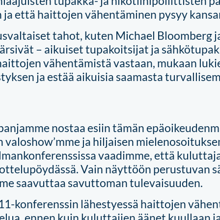
laajuisten tupakka- ja nikotiinipoliittisten 
 ja että haittojen vähentäminen pysyy kansa
utusvaltaiset tahot, kuten Michael Bloomberg
 kärsivät – aikuiset tupakoitsijat ja sähkötup
 haittojen vähentämistä vastaan, mukaan luk
tyksen ja estää aikuisia saamasta turvallise
anjamme nostaa esiin tämän
epäoikeudenmuk
n valoshow’mme ja hiljaisen mielenosoituks
lmankonferenssissa vaadimme, että kuluttaja
ttelupöydässä. Vain näyttöön perustuvan sää
me saavuttaa savuttoman tulevaisuuden.
1-konferenssin lähestyessä haittojen vähen
lua, ennen kuin kuluttajien äänet kuullaan ja