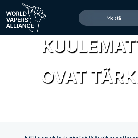
Meistä
KUULEMAT
OVAT TÄRK