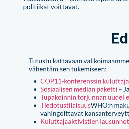
politiikat voittavat.
Ed
Tutustu kattavaan valikoimaamm
vähentämisen tukemiseen:
COP11-konferenssin kuluttaj
Sosiaalisen median paketti
– J
Tupakoinnin torjunnan uudelle
Tiedotustilaisuus
WHO:n makuk
vahingoittavat kansanterveyt
Kuluttajaaktivistien lausunno