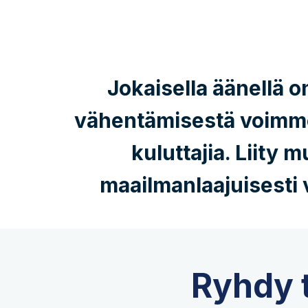
Jokaisella äänellä 
vähentämisestä voimme v
kuluttajia. Liity 
maailmanlaajuisesti v
Ryhdy t