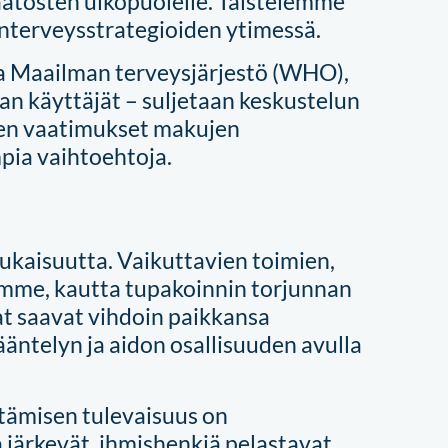
päätösten ulkopuolelle. Taistelemme
nterveysstrategioiden ytimessä.
 ja Maailman terveysjärjestö (WHO),
akan käyttäjät – suljetaan keskustelun
ien vaatimukset makujen
mpia vaihtoehtoja.
aisuutta. Vaikuttavien toimien,
emme, kautta tupakoinnin torjunnan
t saavat vihdoin paikkansa
ntelyn ja aidon osallisuuden avulla
tämisen tulevaisuus on
 järkevät, ihmishenkiä pelastavat