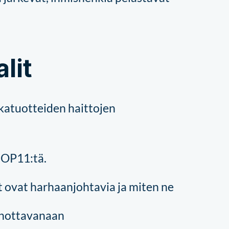
lit
katuotteiden haittojen
COP11:tä.
t ovat harhaanjohtavia ja miten ne
sanottavanaan