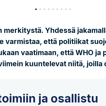
on merkitystä. Yhdessä jakamall
armistaa, että politiikat suoje
mukaan vaatimaan, että WHO ja po
iimein kuuntelevat niitä, joilla
oimiin ja osallistu