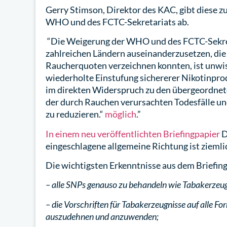
Gerry Stimson, Direktor des KAC, gibt diese 
WHO und des FCTC-Sekretariats ab.
“Die Weigerung der WHO und des FCTC-Sekreta
zahlreichen Ländern auseinanderzusetzen, die
Raucherquoten verzeichnen konnten, ist unwiss
wiederholte Einstufung sichererer Nikotinprod
im direkten Widerspruch zu den übergeordnet
der durch Rauchen verursachten Todesfälle und
zu reduzieren.“
möglich
.”
In einem neu veröffentlichten Briefingpapier
D
eingeschlagene allgemeine Richtung ist ziemli
Die wichtigsten Erkenntnisse aus dem Briefing 
– alle SNPs genauso zu behandeln wie Tabakerzeug
– die Vorschriften für Tabakerzeugnisse auf alle 
auszudehnen und anzuwenden;