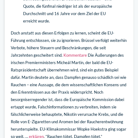
Quote, die fünfmal niedriger ist als der europäische
Durchschnitt und 16 Jahre vor dem Ziel der EU
erreicht wurde.
Doch anstatt aus diesen Erfolgen zu lernen, scheint die EU-
Führung entschlossen, sie zu ignorieren. Brüssel verfolgt weiterhin
Verbote, höhere Steuern und Beschränkungen, die seit
Jahrzehnten gescheitert sind.
Kommentare
Die Äußerungen des
irischen Premierministers Micheál Martin, der bald die EU-
Ratspräsidentschaft übernehmen wird, sind ein gutes Beispiel
dafür. Martin deutete an, dass Dampfen genauso schädlich sei wie
Rauchen – eine Aussage, die dem wissenschaftlichen Konsens und
den Erkenntnissen aus der Praxis widerspricht. Noch
besorgniserregender ist, dass die Europäische Kommission dabei
ertappt wurde, Falschinformationen zu verbreiten, indem sie
fälschlicherweise behauptete, Nikotin verursache Krebs, und die
Rolle von E-Zigaretten und Aromen bei der Raucherentwöhnung
herunterspielte. EU-Klimakommissar Wopke Hoekstra ging sogar
so weit, …
erklären
, “Rauchen tötet. Dampfen tötet.”