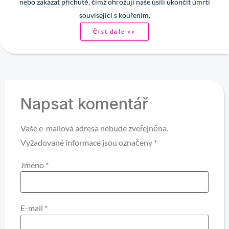
nebo zakázat příchutě, čímž ohrožují naše úsilí ukončit úmrtí
související s kouřením.
Číst dále >>
Napsat komentář
Vaše e-mailová adresa nebude zveřejněna.
Vyžadované informace jsou označeny
*
Jméno
*
E-mail
*