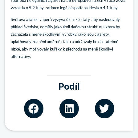
spotřeba nelegálních cigaret na 38 evropských trzích v roce 2025
vzrostla o 5,9 tuny, zatímco legální spotřeba klesla o 4,1 tuny.
Světová aliance vaperů vyzývá členské státy, aby následovaly
příklad Švédska, odmítly jakoukoli daňovou strukturu, která by
zacházela s méně škodlivými výrobky, jako jsou cigarety,
uplatňovaly zdanění úměrné riziku a udržovaly ho dostatečně
nízké, aby motivovaly kuřáky k přechodu na méně škodlivé
alternativy.
Podíl