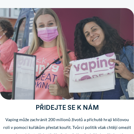
PŘIDEJTE SE K NÁM
Vaping může zachránit 200 milionů životů a příchutě hrají klíčovou
roli v pomoci kuřákům přestat kouřit. Tvůrci politik však chtějí omezit