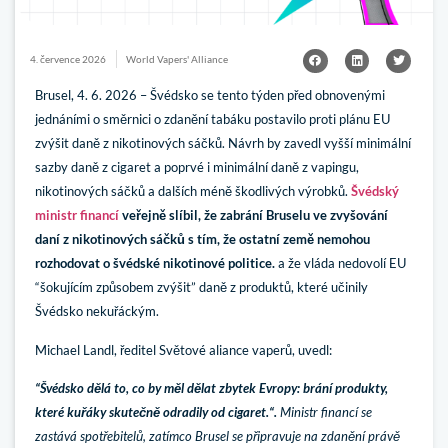
4. července 2026
World Vapers' Alliance
Brusel, 4. 6. 2026 – Švédsko se tento týden před obnovenými
jednáními o směrnici o zdanění tabáku postavilo proti plánu EU
zvýšit daně z nikotinových sáčků. Návrh by zavedl vyšší minimální
sazby daně z cigaret a poprvé i minimální daně z vapingu,
nikotinových sáčků a dalších méně škodlivých výrobků.
Švédský
ministr financí
veřejně slíbil, že zabrání Bruselu ve zvyšování
daní z nikotinových sáčků s tím, že ostatní země nemohou
rozhodovat o švédské nikotinové politice.
a že vláda nedovolí EU
“šokujícím způsobem zvýšit” daně z produktů, které učinily
Švédsko nekuřáckým.
Michael Landl, ředitel Světové aliance vaperů, uvedl:
“Švédsko dělá to, co by měl dělat zbytek Evropy: brání produkty,
které kuřáky skutečně odradily od cigaret.“.
Ministr financí se
zastává spotřebitelů, zatímco Brusel se připravuje na zdanění právě