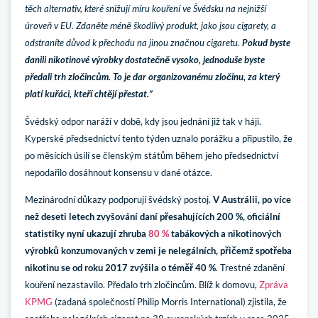
těch alternativ, které snižují míru kouření ve Švédsku na nejnižší
úroveň v EU. Zdaněte méně škodlivý produkt, jako jsou cigarety, a
odstraníte důvod k přechodu na jinou značnou cigaretu.
Pokud byste
danili nikotinové výrobky dostatečně vysoko, jednoduše byste
předali trh zločincům. To je dar organizovanému zločinu, za který
platí kuřáci, kteří chtějí přestat.”
Švédský odpor naráží v době, kdy jsou jednání již tak v háji.
Kyperské předsednictví tento týden uznalo porážku a připustilo, že
po měsících úsilí se členským státům během jeho předsednictví
nepodařilo dosáhnout konsensu v dané otázce.
Mezinárodní důkazy podporují švédský postoj.
V Austrálii, po více
než deseti letech zvyšování daní přesahujících 200 %, oficiální
statistiky nyní ukazují zhruba
80 %
tabákových a nikotinových
výrobků konzumovaných v zemi je nelegálních, přičemž spotřeba
nikotinu se od roku 2017 zvýšila o téměř 40 %
. Trestné zdanění
kouření nezastavilo. Předalo trh zločincům. Blíž k domovu,
Zpráva
KPMG
(zadaná společností Philip Morris International) zjistila, že