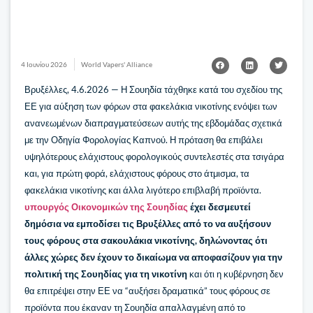
4 Ιουνίου 2026
World Vapers' Alliance
Βρυξέλλες, 4.6.2026 — Η Σουηδία τάχθηκε κατά του σχεδίου της
ΕΕ για αύξηση των φόρων στα φακελάκια νικοτίνης ενόψει των
ανανεωμένων διαπραγματεύσεων αυτής της εβδομάδας σχετικά
με την Οδηγία Φορολογίας Καπνού. Η πρόταση θα επιβάλει
υψηλότερους ελάχιστους φορολογικούς συντελεστές στα τσιγάρα
και, για πρώτη φορά, ελάχιστους φόρους στο άτμισμα, τα
φακελάκια νικοτίνης και άλλα λιγότερο επιβλαβή προϊόντα.
υπουργός Οικονομικών της Σουηδίας
έχει δεσμευτεί
δημόσια να εμποδίσει τις Βρυξέλλες από το να αυξήσουν
τους φόρους στα σακουλάκια νικοτίνης, δηλώνοντας ότι
άλλες χώρες δεν έχουν το δικαίωμα να αποφασίζουν για την
πολιτική της Σουηδίας για τη νικοτίνη
και ότι η κυβέρνηση δεν
θα επιτρέψει στην ΕΕ να “αυξήσει δραματικά” τους φόρους σε
προϊόντα που έκαναν τη Σουηδία απαλλαγμένη από το