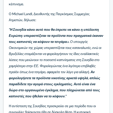
κάπνισμα.
Ο Michael Landl, Διευθυντής της Παγκόσμιας Συμμαχίας
Ατμιστών, δήλωσε:
“Η Σουηδία κάνει αυτό που θα έπρεπε να κάνει η υπόλοιπη
Ευρώπη: υπερασπίζεται τα προϊόντα που πραγματικά έκαναν
τους καπνιστές να κόψουν τα τσιγάρα.».
Ο υπουργός
Οικονομικών της χώρας υπερασπίζεται τους καταναλωτές, ενώ οι
Βρυξέλλες ετοιμάζονται να φορολογήσουν τις ίδιες εναλλακτικές
λύσεις που μειώνουν το ποσοστό καπνίσματος στη Σουηδία στο
χαμηλότερο στην ΕΕ. Φορολογώντας ένα λιγότερο επιβλαβές
προϊόν όπως ένα τσιγάρο, αφαιρείτε τον λόγο για αλλαγή.
Αν
φορολογήσετε τα προϊόντα νικοτίνης αρκετά υψηλά, απλώς
παραδίδετε την αγορά στους εγκληματίες. Αυτό είναι ένα
δώρο στο οργανωμένο έγκλημα, που πληρώνεται από τους
καπνιστές που ήθελαν να το κόψουν.”
Η αντίσταση της Σουηδίας προσκρούει σε μια περίοδο που οι
συνομιλίες βρίσκονται ήδη σε δύσκολη θέση. Η κυπριακή