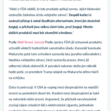
“Vědci z FDA věděli, že tyto produkty splňují normu. Jejich blokování
nesloužilo žádnému účelu veřejného zdraví.“.
Dospělí kuřáci si
zaslouží přístup k méně škodlivým alternativám, které jim skutečně
fungují, a příchutě jsou velkou částí toho, proč fungují. Mnoho
dalších produktů musí být okamžitě schváleno.
“
Podle
Wall Street Journal
Podle zprávy FDA již ochucené produkty
schválili vědečtí hodnotitelé samotného úřadu. Kancelář komisaře
Makaryho poté tato schválení zastavila bez jasného odůvodnění z
hlediska veřejného zdraví, čímž zastavila proces, který již
odborníci úřadu dokončili. K povolení nakonec došlo jen několik
hodin poté, co prezident Trump údajně na Makaryho přímo tlačil
na schůzku.
Data to potvrzují. V USA je vaping mezi dospívajícími na nejnižší
úrovni za posledních deset let. Kouření mezi dospívajícími je také
na rekordně nízké úrovni. Argument, že příchutě nevyhnutelně
zvyšují zájem mladých lidí o elektronické cigarety, jednoduše