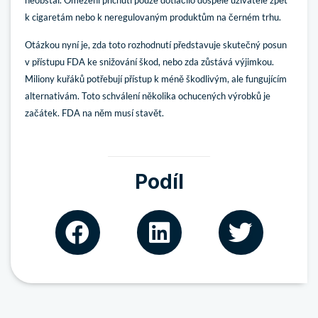
neobstál. Omezení příchutí pouze dotlačilo dospělé uživatele zpět
k cigaretám nebo k neregulovaným produktům na černém trhu.
Otázkou nyní je, zda toto rozhodnutí představuje skutečný posun
v přístupu FDA ke snižování škod, nebo zda zůstává výjimkou.
Miliony kuřáků potřebují přístup k méně škodlivým, ale fungujícím
alternativám. Toto schválení několika ochucených výrobků je
začátek. FDA na něm musí stavět.
Podíl