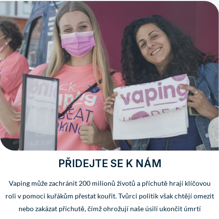
PŘIDEJTE SE K NÁM
Vaping může zachránit 200 milionů životů a příchutě hrají klíčovou
roli v pomoci kuřákům přestat kouřit. Tvůrci politik však chtějí omezit
nebo zakázat příchutě, čímž ohrožují naše úsilí ukončit úmrtí