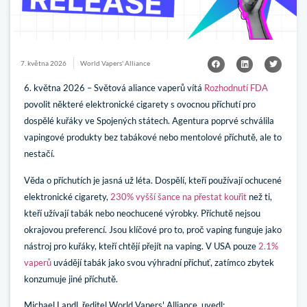
7. května 2026
World Vapers' Alliance
6. května 2026 – Světová aliance vaperů vítá
Rozhodnutí FDA
povolit některé elektronické cigarety s ovocnou příchutí pro
dospělé kuřáky ve Spojených státech. Agentura poprvé schválila
vapingové produkty bez tabákové nebo mentolové příchutě, ale to
nestačí.
Věda o příchutích je jasná už léta. Dospělí, kteří používají ochucené
elektronické cigarety,
230% vyšší šance na přestat kouřit
než ti,
kteří užívají tabák nebo neochucené výrobky. Příchutě nejsou
okrajovou preferencí. Jsou klíčové pro to, proč vaping funguje jako
nástroj pro kuřáky, kteří chtějí přejít na vaping. V USA pouze
2.1%
vaperů
uvádějí tabák jako svou výhradní příchuť, zatímco zbytek
konzumuje jiné příchutě.
Michael Landl, ředitel World Vapers' Alliance, uvedl: