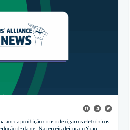
ma ampla proibição do uso de cigarros eletrônicos
edução de danos. Na terceira leitura, o Yuan