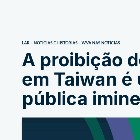
Sobre
LAR
–
NOTÍCIAS E HISTÓRIAS
–
WVA NAS NOTÍCIAS
A proibição d
em Taiwan é 
pública imine