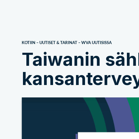
Meistä
KOTIIN
–
UUTISET & TARINAT
–
WVA UUTISISSA
Taiwanin säh
kansanterveyd