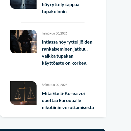
höyryttely tappaa
tupakoinnin
heinäkuu 30, 2026
Intiassa höyryttelijöiden
rankaiseminen jatkuu,
vaikka tupakan
käyttöaste on korkea.
heinäkuu 20, 2026
Mitä Etelä-Korea voi
opettaa Euroopalle
nikotiinin verottamisesta