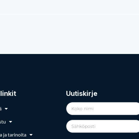
linkit
Uutiskirje
ä
stu
a ja tarinoita