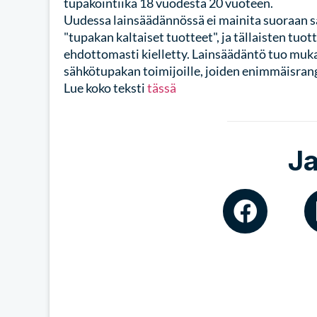
tupakointiikä 18 vuodesta 20 vuoteen.
Uudessa lainsäädännössä ei mainita suoraan s
"tupakan kaltaiset tuotteet", ja tällaisten tuo
ehdottomasti kielletty. Lainsäädäntö tuo muka
sähkötupakan toimijoille, joiden enimmäisranga
Lue koko teksti
tässä
J