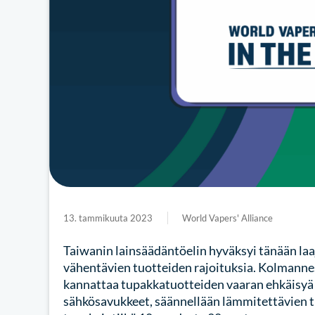
13. tammikuuta 2023
World Vapers' Alliance
Taiwanin lainsäädäntöelin hyväksyi tänään laaj
vähentävien tuotteiden rajoituksia. Kolmannes
kannattaa tupakkatuotteiden vaaran ehkäisyä k
sähkösavukkeet, säännellään lämmitettävien t