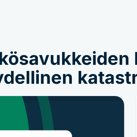
Osallistu
Uutisia ja tarinoita
kösavukkeiden k
ellinen katastr