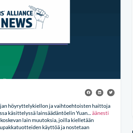
an höyryttelykiellon ja vaihtoehtoisten haittoja
sa käsittelyssä lainsäädäntöelin Yuan...
äänesti
oskevan lain muutoksia, joilla kielletään
upakkatuotteiden käyttöä ja nostetaan