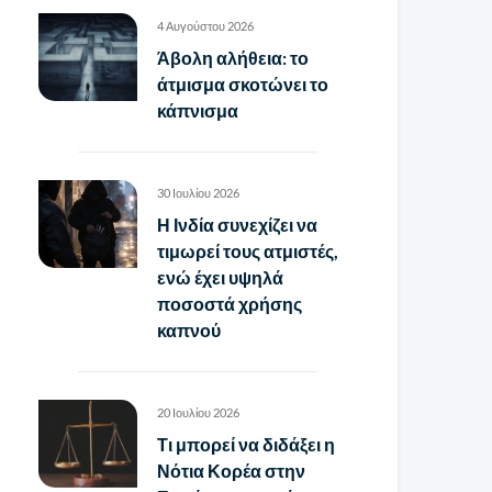
4 Αυγούστου 2026
Άβολη αλήθεια: το
άτμισμα σκοτώνει το
κάπνισμα
30 Ιουλίου 2026
Η Ινδία συνεχίζει να
τιμωρεί τους ατμιστές,
ενώ έχει υψηλά
ποσοστά χρήσης
καπνού
20 Ιουλίου 2026
Τι μπορεί να διδάξει η
Νότια Κορέα στην