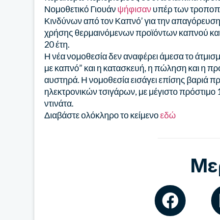
Νομοθετικό Γιουάν
ψήφισαν
υπέρ των τροποπο
Κινδύνων από τον Καπνό’ για την απαγόρευση
χρήσης θερμαινόμενων προϊόντων καπνού και 
20 έτη.
Η νέα νομοθεσία δεν αναφέρει άμεσα το άτμισμ
με καπνό” και η κατασκευή, η πώληση και η π
αυστηρά. Η νομοθεσία εισάγει επίσης βαριά 
ηλεκτρονικών τσιγάρων, με μέγιστο πρόστιμο 1
ντινάτα.
Διαβάστε ολόκληρο το κείμενο
εδώ
Με