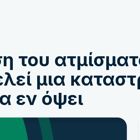
Εμπλέκομαι
Ειδήσεις
η του ατμίσματ
λεί μια καταστ
α εν όψει