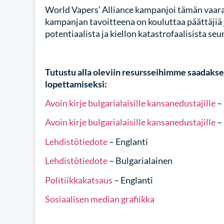
World Vapers' Alliance kampanjoi tämän vaarall
kampanjan tavoitteena on kouluttaa päättäjiä 
potentiaalista ja kiellon katastrofaalisista seu
Tutustu alla oleviin resursseihimme saadaksesi
lopettamiseksi:
Avoin kirje bulgarialaisille kansanedustajille
– 
Avoin kirje bulgarialaisille kansanedustajille
– 
Lehdistötiedote
– Englanti
Lehdistötiedote
– Bulgarialainen
Politiikkakatsaus
– Englanti
Sosiaalisen median grafiikka