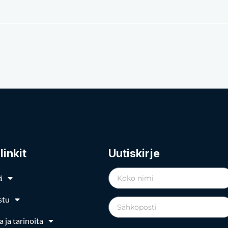
linkit
Uutiskirje
ä
stu
a ja tarinoita