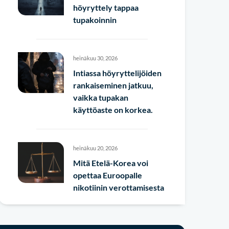
höyryttely tappaa
tupakoinnin
heinäkuu 30, 2026
Intiassa höyryttelijöiden
rankaiseminen jatkuu,
vaikka tupakan
käyttöaste on korkea.
heinäkuu 20, 2026
Mitä Etelä-Korea voi
opettaa Euroopalle
nikotiinin verottamisesta