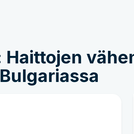
Osallistu
Uutisia ja tarinoita
: Haittojen väh
Bulgariassa