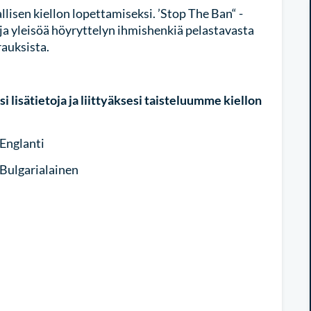
isen kiellon lopettamiseksi. ’Stop The Ban“ -
ja yleisöä höyryttelyn ihmishenkiä pelastavasta
rauksista.
 lisätietoja ja liittyäksesi taisteluumme kiellon
Englanti
Bulgarialainen