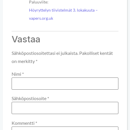
Paluuviite:
Höyryttelyn tiivistelmät 3. lokakuuta –
vapers.org.uk
Vastaa
Sähköpostiosoitettasi ei julkaista.
Pakolliset kentät
on merkitty
*
Nimi
*
Sähköpostiosoite
*
Kommentti
*