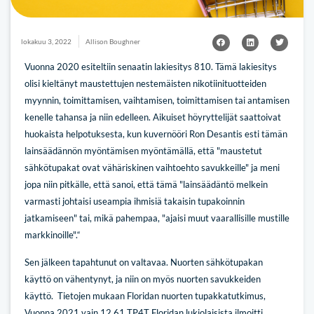
lokakuu 3, 2022
Allison Boughner
Vuonna 2020 esiteltiin senaatin lakiesitys 810. Tämä lakiesitys
olisi kieltänyt maustettujen nestemäisten nikotiinituotteiden
myynnin, toimittamisen, vaihtamisen, toimittamisen tai antamisen
kenelle tahansa ja niin edelleen. Aikuiset höyryttelijät saattoivat
huokaista helpotuksesta, kun kuvernööri Ron Desantis esti tämän
lainsäädännön myöntämisen myöntämällä, että "maustetut
sähkötupakat ovat vähäriskinen vaihtoehto savukkeille" ja meni
jopa niin pitkälle, että sanoi, että tämä "lainsäädäntö melkein
varmasti johtaisi useampia ihmisiä takaisin tupakoinnin
jatkamiseen" tai, mikä pahempaa, "ajaisi muut vaarallisille mustille
markkinoille".“
Sen jälkeen tapahtunut on valtavaa. Nuorten sähkötupakan
käyttö on vähentynyt, ja niin on myös nuorten savukkeiden
käyttö.
Tietojen mukaan
Floridan nuorten tupakkatutkimus
,
Vuonna 2021 vain 12,61 TP4T Floridan lukiolaisista ilmoitti