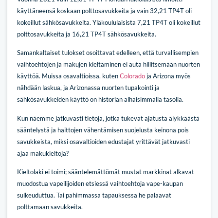
käyttäneensä koskaan polttosavukkeita ja vain 32,21 TP4T oli
kokeillut sähkösavukkeita. Yläkoululaisista 7,21 TP4T oli kokeillut
polttosavukkeita ja 16,21 TP4T sähkösavukkeita.
Samankaltaiset tulokset osoittavat edelleen, että turvallisempien
vaihtoehtojen ja makujen kieltäminen ei auta hillitsemään nuorten
käyttöä. Muissa osavaltioissa, kuten
Colorado
ja
Arizona
myös
nähdään laskua, ja Arizonassa nuorten tupakointi ja
sähkösavukkeiden käyttö on historian alhaisimmalla tasolla.
Kun näemme jatkuvasti tietoja, jotka tukevat ajatusta älykkäästä
sääntelystä ja haittojen vähentämisen suojelusta keinona pois
savukkeista, miksi osavaltioiden edustajat yrittävät jatkuvasti
ajaa makukieltoja?
Kieltolaki ei toimi; sääntelemättömät mustat markkinat alkavat
muodostua vapeilijoiden etsiessä vaihtoehtoja vape-kaupan
sulkeuduttua. Tai pahimmassa tapauksessa he palaavat
polttamaan savukkeita.