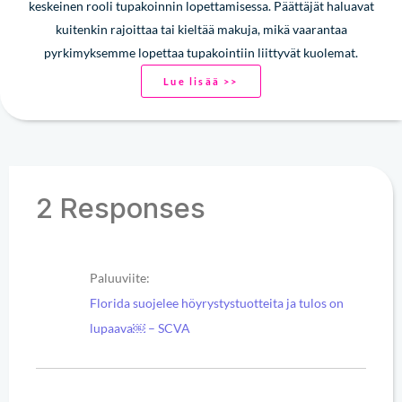
keskeinen rooli tupakoinnin lopettamisessa. Päättäjät haluavat
kuitenkin rajoittaa tai kieltää makuja, mikä vaarantaa
pyrkimyksemme lopettaa tupakointiin liittyvät kuolemat.
Lue lisää >>
2 Responses
Paluuviite:
Florida suojelee höyrystystuotteita ja tulos on
lupaava￼ – SCVA