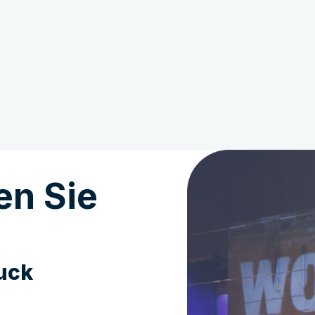
en Sie
uck