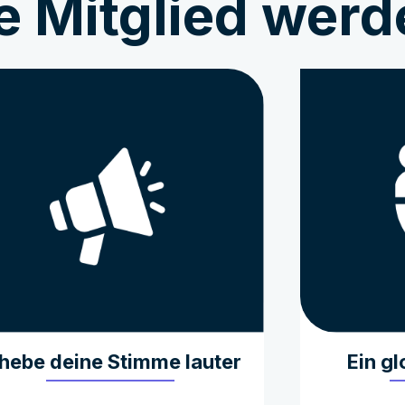
 Mitglied werde
hebe deine Stimme lauter
Ein g