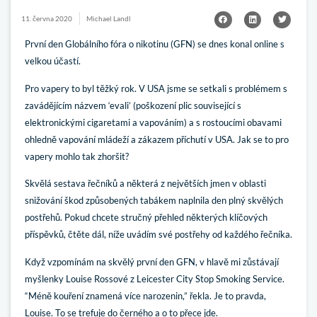
11. června 2020
Michael Landl
První den Globálního fóra o nikotinu (GFN) se dnes konal online s
velkou účastí.
Pro vapery to byl těžký rok. V USA jsme se setkali s problémem s
zavádějícím názvem ‘evali’ (poškození plic související s
elektronickými cigaretami a vapováním) a s rostoucími obavami
ohledně vapování mládeží a zákazem příchutí v USA. Jak se to pro
vapery mohlo tak zhoršit?
Skvělá sestava řečníků a některá z největších jmen v oblasti
snižování škod způsobených tabákem naplnila den plný skvělých
postřehů. Pokud chcete stručný přehled některých klíčových
příspěvků, čtěte dál, níže uvádím své postřehy od každého řečníka.
Když vzpomínám na skvělý první den GFN, v hlavě mi zůstávají
myšlenky Louise Rossové z Leicester City Stop Smoking Service.
“Méně kouření znamená více narozenin,” řekla. Je to pravda,
Louise. To se trefuje do černého a o to přece jde.