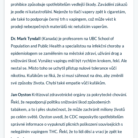
prohibice způsobuje spotřebitelům vedlejší škody. Zavádění zákazů
je podle ní katastrofální. Nejenže to tlačí vapery zpět k cigaretám,
ale také to podporuje černý trh s vapingem, což může vést k
prodeji nebezpečných materiálů nic netušícím vaperům.
Dr. Mark Tyndall
(Kanada) je profesorem na UBC School of
Population and Public Health a specialistou na infekční choroby a
epidemiologem se zaměřením na městské zdraví, užívání drog a
snižování škod. Vynález vapingu měl být rychlým krokem, řekl. Ale
nestal se. Místo toho se uchytil přístup nulové tolerance vůči
nikotinu. Kuřákům se říká, že si musí sáhnout na dno, aby změnili
své způsoby života. Chybí také empatie vůči kuřákům.
Jan Oyston
Kritizoval zdravotnické orgány za pokrytecké chování.
Řekl, že nepodporují politiku snižování škod způsobených
tabákem, a to i přes skutečnost, že může zachránit miliony životů
po celém světě. Oyston uvedl, že CDC neposkytlo spotřebitelům
správné informace o vypuknutí plicních poškození souvisejících s
nelegálním vapingem THC. Řekl, že to lidi děsí a vrací je zpět ke