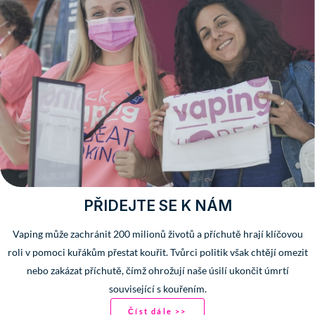
PŘIDEJTE SE K NÁM
Vaping může zachránit 200 milionů životů a příchutě hrají klíčovou
roli v pomoci kuřákům přestat kouřit. Tvůrci politik však chtějí omezit
nebo zakázat příchutě, čímž ohrožují naše úsilí ukončit úmrtí
související s kouřením.
Číst dále >>