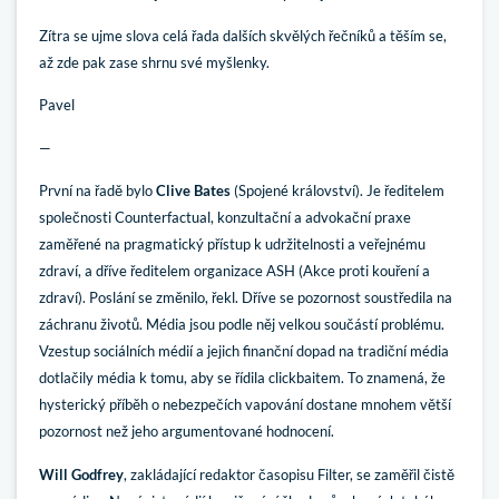
Zítra se ujme slova celá řada dalších skvělých řečníků a těším se,
až zde pak zase shrnu své myšlenky.
Pavel
—
První na řadě bylo
Clive Bates
(Spojené království). Je ředitelem
společnosti Counterfactual, konzultační a advokační praxe
zaměřené na pragmatický přístup k udržitelnosti a veřejnému
zdraví, a dříve ředitelem organizace ASH (Akce proti kouření a
zdraví). Poslání se změnilo, řekl. Dříve se pozornost soustředila na
záchranu životů. Média jsou podle něj velkou součástí problému.
Vzestup sociálních médií a jejich finanční dopad na tradiční média
dotlačily média k tomu, aby se řídila clickbaitem. To znamená, že
hysterický příběh o nebezpečích vapování dostane mnohem větší
pozornost než jeho argumentované hodnocení.
Will Godfrey
, zakládající redaktor časopisu Filter, se zaměřil čistě