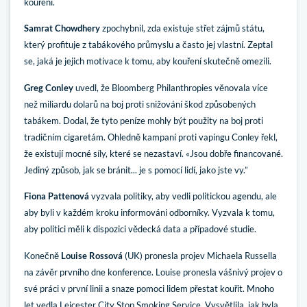
kouření.
Samrat Chowdhery
zpochybnil, zda existuje střet zájmů státu,
který profituje z tabákového průmyslu a často jej vlastní. Zeptal
se, jaká je jejich motivace k tomu, aby kouření skutečně omezili.
Greg Conley
uvedl, že Bloomberg Philanthropies věnovala více
než miliardu dolarů na boj proti snižování škod způsobených
tabákem. Dodal, že tyto peníze mohly být použity na boj proti
tradičním cigaretám. Ohledně kampaní proti vapingu Conley řekl,
že existují mocné síly, které se nezastaví. «Jsou dobře financované.
Jediný způsob, jak se bránit... je s pomocí lidí, jako jste vy.”
Fiona Pattenová
vyzvala politiky, aby vedli politickou agendu, ale
aby byli v každém kroku informováni odborníky. Vyzvala k tomu,
aby politici měli k dispozici vědecká data a případové studie.
Konečně
Louise Rossová
(UK) pronesla projev Michaela Russella
na závěr prvního dne konference. Louise pronesla vášnivý projev o
své práci v první linii a snaze pomoci lidem přestat kouřit. Mnoho
let vedla Leicester City Stop Smoking Service. Vysvětlila, jak byla