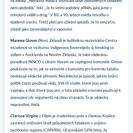
na média. „Nenávist médií k snižování škod způsobených tabákem
není ojedinělá,“ řekl. „Je to velmi podobný příběh, jaký jsme v
minulosti viděli u drog.“ V 80. a 90. letech média hovořila o
epidemii cracku. Totéž platí pro užívání opioidů. Je to senzační,
stejně jako zpravodajství o vapování.
Marewa Glover
(Nový Zéland) je ředitelkou nezávislého Centra
excelence ve výzkumu: Indigenous Sovereignty & Smoking se
sídlem v Aucklandu na Novém Zélandu. Je také vědeckou
poradkyní INNCO a silným hlasem ve vapingové komunitě. Glover
poukázala na to, jak se aktivisté z komunity pro kontrolu tabáku
neobávají vědecké přísnosti. Nevědecký je způsob, jakým tvůrci
politik často používají vědu. Vidí tři studie, které jsou proti
vapingu, a dvě, které jsou pro, a toto základní srovnání používají k
posouzení síly argumentů na obou stranách. To je vědecky
nepravdivé, řekla.
Clarisse Virgino
z Filipín je studentkou práv a členkou Koalice
zastánců snižování škod způsobených tabákem v asijsko-
pacifickém regionu (CAPHRA). Účastníkům GFN řekla, že