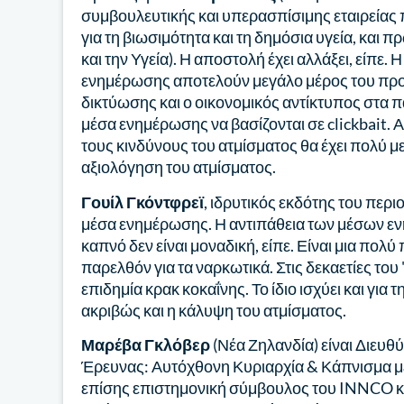
συμβουλευτικής και υπερασπίσιμης εταιρείας 
για τη βιωσιμότητα και τη δημόσια υγεία, και
και την Υγεία). Η αποστολή έχει αλλάξει, είπε
ενημέρωσης αποτελούν μεγάλο μέρος του προ
δικτύωσης και ο οικονομικός αντίκτυπος στα
μέσα ενημέρωσης να βασίζονται σε clickbait. Αυ
τους κινδύνους του ατμίσματος θα έχει πολύ 
αξιολόγηση του ατμίσματος.
Γουίλ Γκόντφρεϊ
, ιδρυτικός εκδότης του περι
μέσα ενημέρωσης. Η αντιπάθεια των μέσων εν
καπνό δεν είναι μοναδική, είπε. Είναι μια πολύ
παρελθόν για τα ναρκωτικά. Στις δεκαετίες του
επιδημία κρακ κοκαΐνης. Το ίδιο ισχύει και γι
ακριβώς και η κάλυψη του ατμίσματος.
Μαρέβα Γκλόβερ
(Νέα Ζηλανδία) είναι Διευθ
Έρευνας: Αυτόχθονη Κυριαρχία & Κάπνισμα με 
επίσης επιστημονική σύμβουλος του INNCO κα