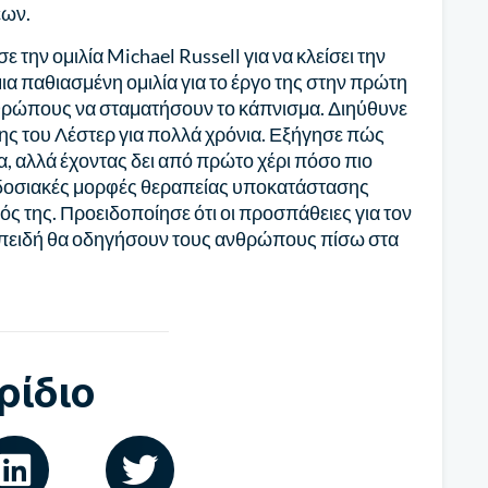
εων.
την ομιλία Michael Russell για να κλείσει την
α παθιασμένη ομιλία για το έργο της στην πρώτη
ρώπους να σταματήσουν το κάπνισμα. Διηύθυνε
ς του Λέστερ για πολλά χρόνια. Εξήγησε πώς
α, αλλά έχοντας δει από πρώτο χέρι πόσο πιο
ραδοσιακές μορφές θεραπείας υποκατάστασης
αδός της. Προειδοποίησε ότι οι προσπάθειες για τον
 επειδή θα οδηγήσουν τους ανθρώπους πίσω στα
ρίδιο