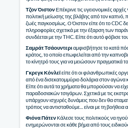
Τζον Όιστον
Επέκρινε τις υγειονομικές αρχές 
πολιτική μείωσης της βλάβης από τον καπνό, π
ζωές παγκοσμίως. Ο Όιστον είπε ότι το CDC δ
πληροφορίες σχετικά με την έξαρση των παρ
συνδέεται με την THC. Είπε ότι αυτό φόβισε 
Σαμράτ Τσάουντερι
αμφισβήτησε το κατά πό
κράτος, το οποίο επωφελείται από την καπνοβι
το κίνητρό τους για να μειώσουν πραγματικά τ
Γκρεγκ Κόνλεϊ
είπε ότι οι φιλανθρωπικές ορ
από ένα δισεκατομμύριο δολάρια στον αγώνα κ
Είπε ότι αυτά τα χρήματα θα μπορούσαν να εί
παραδοσιακών τσιγάρων. Σχετικά με τις εκστρατ
υπάρχουν ισχυρές δυνάμεις που δεν θα σταμα
τρόπος να αντισταθούμε... είναι με τη βοήθεια
Φιόνα Πάτεν
Κάλεσε τους πολιτικούς να ηγούν
ενημερώνονται σε κάθε βήμα από τους ειδικού