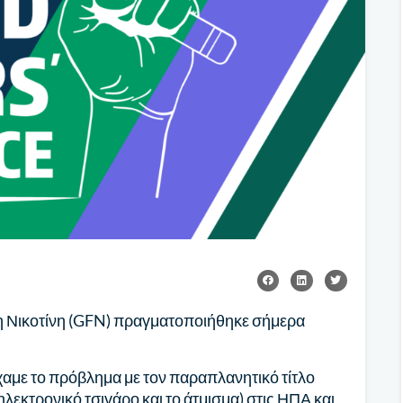
η Νικοτίνη (GFN) πραγματοποιήθηκε σήμερα
ίχαμε το πρόβλημα με τον παραπλανητικό τίτλο
 ηλεκτρονικό τσιγάρο και το άτμισμα) στις ΗΠΑ και