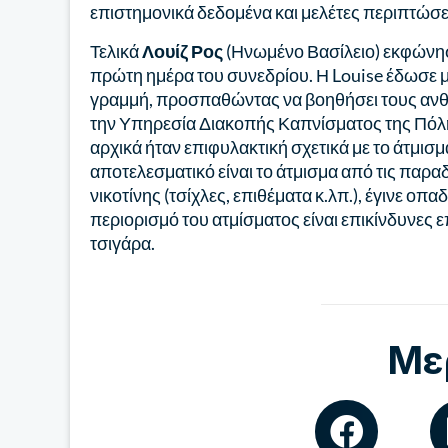
επιστημονικά δεδομένα και μελέτες περιπτώσ
Τελικά
Λουίζ Ρος
(Ηνωμένο Βασίλειο) εκφώνησε 
πρώτη ημέρα του συνεδρίου. Η Louise έδωσε μι
γραμμή, προσπαθώντας να βοηθήσει τους ανθ
την Υπηρεσία Διακοπής Καπνίσματος της Πόλη
αρχικά ήταν επιφυλακτική σχετικά με το άτμισμ
αποτελεσματικό είναι το άτμισμα από τις πα
νικοτίνης (τσίχλες, επιθέματα κ.λπ.), έγινε οπ
περιορισμό του ατμίσματος είναι επικίνδυνες
τσιγάρα.
Με