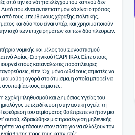
τές από την κοινότητα ελέγχου του καπνού δεν
Αυτό που είναι αντιεπιστημονικό είναι ο τρόπος
νά από τους υπεύθυνους χάραξης πολιτικής.
σματος και δύο που είναι υπέρ, και χρησιμοποιούν
την ισχύ των επιχειρημάτων και των δύο πλευρών.
οιτήτρια νομικής και μέλος του Συνασπισμού
απνό Ασίας-Ειρηνικού (CAPHRA). Είπε στους
μιουργεί στους καταναλωτές παράπλευρες
αγορεύσεις, είπε. Όχι μόνο ωθεί τους ατμιστές να
 μια μαύρη αγορά στο άτμισμα, η οποία μπορεί να
ε ανυποψίαστους ατμιστές.
τη Σχολή Πληθυσμού και Δημόσιας Υγείας του
μιολόγος με εξειδίκευση στην αστική υγεία, τη
Η εφεύρεση του ατμίσματος θα έπρεπε να ήταν μια
Αντ' αυτού, εδραιώθηκε μια προσέγγιση μηδενικής
 πρέπει να φτάσουν στον πάτο για να αλλάξουν τον
συναίσθησης προς τους καπνιστές.