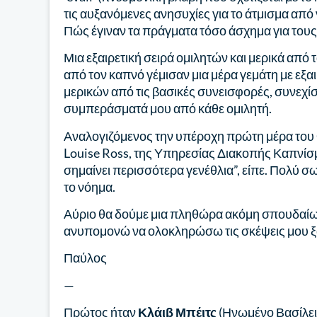
τις αυξανόμενες ανησυχίες για το άτμισμα από
Πώς έγιναν τα πράγματα τόσο άσχημα για τους
Μια εξαιρετική σειρά ομιλητών και μερικά από
από τον καπνό γέμισαν μια μέρα γεμάτη με εξα
μερικών από τις βασικές συνεισφορές, συνεχί
συμπεράσματά μου από κάθε ομιλητή.
Αναλογιζόμενος την υπέροχη πρώτη μέρα του 
Louise Ross, της Υπηρεσίας Διακοπής Καπνίσ
σημαίνει περισσότερα γενέθλια”, είπε. Πολύ σωσ
το νόημα.
Αύριο θα δούμε μια πληθώρα ακόμη σπουδαίων
ανυπομονώ να ολοκληρώσω τις σκέψεις μου ξ
Παύλος
—
Πρώτος ήταν
Κλάιβ Μπέιτς
(Ηνωμένο Βασίλειο