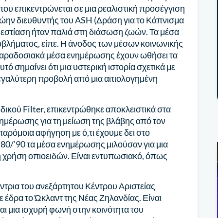
που επικεντρώνεται σε μια ρεαλιστική προσέγγιση
 πρώην διευθυντής του ASH (Δράση για το Κάπνισμα
. Η εστίαση ήταν παλιά στη διάσωση ζωών. Τα μέσα
βλήματος, είπε. Η άνοδος των μέσων κοινωνικής
 παραδοσιακά μέσα ενημέρωσης έχουν ωθήσει τα
τό σημαίνει ότι μια υστερική ιστορία σχετικά με
μεγαλύτερη προβολή από μια αιτιολογημένη
οδικού Filter, επικεντρώθηκε αποκλειστικά στα
ημέρωσης για τη μείωση της βλάβης από τον
 παρόμοια αφήγηση με ό,τι έχουμε δει στο
 '80/'90 τα μέσα ενημέρωσης μιλούσαν για μια
α τη χρήση οπιοειδών. Είναι εντυπωσιακό, όπως
ύντρια του ανεξάρτητου Κέντρου Αριστείας
έδρα το Ώκλαντ της Νέας Ζηλανδίας. Είναι
ι μια ισχυρή φωνή στην κοινότητα του