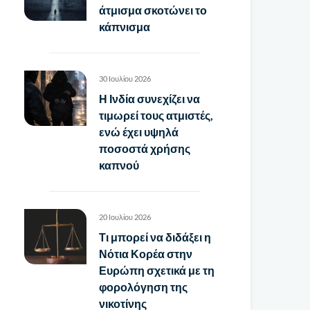
άτμισμα σκοτώνει το
κάπνισμα
30 Ιουλίου 2026
Η Ινδία συνεχίζει να
τιμωρεί τους ατμιστές,
ενώ έχει υψηλά
ποσοστά χρήσης
καπνού
20 Ιουλίου 2026
Τι μπορεί να διδάξει η
Νότια Κορέα στην
Ευρώπη σχετικά με τη
φορολόγηση της
νικοτίνης