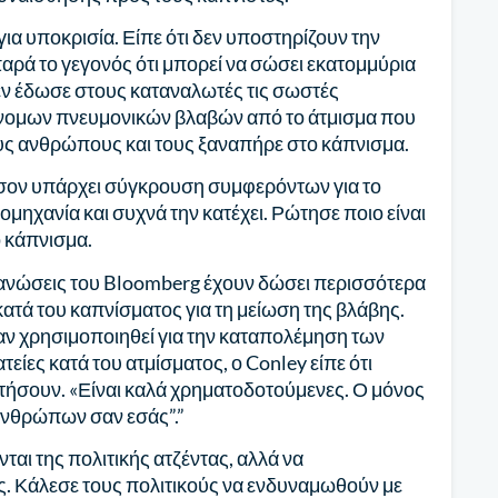
για υποκρισία. Είπε ότι δεν υποστηρίζουν την
αρά το γεγονός ότι μπορεί να σώσει εκατομμύρια
εν έδωσε στους καταναλωτές τις σωστές
άνομων πνευμονικών βλαβών από το άτμισμα που
τους ανθρώπους και τους ξαναπήρε στο κάπνισμα.
σον υπάρχει σύγκρουση συμφερόντων για το
ομηχανία και συχνά την κατέχει. Ρώτησε ποιο είναι
ο κάπνισμα.
γανώσεις του Bloomberg έχουν δώσει περισσότερα
ατά του καπνίσματος για τη μείωση της βλάβης.
χαν χρησιμοποιηθεί για την καταπολέμηση των
είες κατά του ατμίσματος, ο Conley είπε ότι
τήσουν. «Είναι καλά χρηματοδοτούμενες. Ο μόνος
 ανθρώπων σαν εσάς”.”
ται της πολιτικής ατζέντας, αλλά να
ς. Κάλεσε τους πολιτικούς να ενδυναμωθούν με