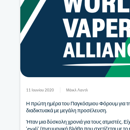
11 Ιουνίου 2020
Μάικλ Λαντλ
Η πρώτη ημέρα του Παγκόσμιου Φόρουμ για τ
διαδικτυακά με μεγάλη προσέλευση.
Ήταν μια δύσκολη χρονιά για τους ατμιστές. Ε
‘evali’ (πνευμονική βλάβη που σχετίζεται με το