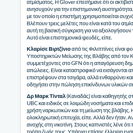
ατμίσματος. Η Glover επεσήμανε ότι οι ακτιβισ
ανησυχούν για την επιστημονική αυστηρότητα. 
με τον οποίο η επιστήμη χρησιμοποιείται συχ
Βλέπουν τρεις μελέτες που είναι κατά του ατμί
αυτή τη βασική σύγκριση για να αξιολογήσουν 
Αυτό είναι επιστημονικά ψευδές, είπε.
Κλαρίσε Βιρτζίνιο
από τις Φιλιππίνες είναι φ
Υποστηρικτών Μείωσης της Βλάβης από τον Κ
συμμετέχοντες στο GFN ότι η απαγόρευση δη
απώλειες. Είναι καταστροφικό να εισάγονται απ
επιστρέψουν στα τσιγάρα, αλλά ενθαρρύνει και
οδηγήσει στην πώληση επικίνδυνων υλικών σ
Δρ Μαρκ Τίνταλ
(Καναδάς) είναι καθηγητής σ
UBC και ειδικός σε λοιμώδη νοσήματα και επιδη
χρήση ναρκωτικών και τη μείωση της βλάβης. 
ολοκληρωτική επιτυχία, είπε. Αλλά δεν ήταν. 
ανοχής στη νικοτίνη. Στους καπνιστές λένε ότι
τρόπο ζωής τους. Υπάρχει επίσης έλλειψη εν