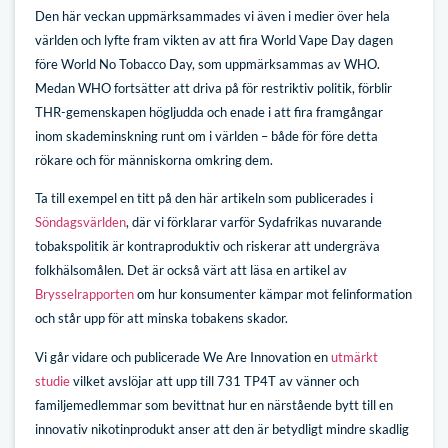
Den här veckan uppmärksammades vi även i medier över hela
världen och lyfte fram vikten av att fira World Vape Day dagen
före World No Tobacco Day, som uppmärksammas av WHO.
Medan WHO fortsätter att driva på för restriktiv politik, förblir
THR-gemenskapen högljudda och enade i att fira framgångar
inom skademinskning runt om i världen – både för före detta
rökare och för människorna omkring dem.
Ta till exempel en titt på den här artikeln som publicerades i
Söndagsvärlden
, där vi förklarar varför Sydafrikas nuvarande
tobakspolitik är kontraproduktiv och riskerar att undergräva
folkhälsomålen. Det är också värt att läsa en artikel av
Brysselrapporten
om hur konsumenter kämpar mot felinformation
och står upp för att minska tobakens skador.
Vi går vidare och publicerade We Are Innovation en
utmärkt
studie
vilket avslöjar att upp till 731 TP4T av vänner och
familjemedlemmar som bevittnat hur en närstående bytt till en
innovativ nikotinprodukt anser att den är betydligt mindre skadlig