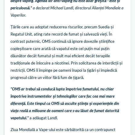
despre vaping. Agenda lor anti-vaping nu este doar greșită - este și
periculoasă.”
a declarat Michael Landl, directorul Alianței Mondiale a
Vaperilor.
Țările care au adoptat reducerea riscurilor, precum Suedia și
Regatul Unit, ating rate record de fumat și salvează vieți. În
contrast puternic, OMS continuă să ignore dovezile științifice
copleșitoare care arată că vapatul este cel puțin mai puțin
dăunător decât fumatul și mult mai eficient decât terapiile
tradiționale de înlocuire a nicotinei. Prin solicitarea de interdicții și
restricții, OMS îi împinge pe oameni înapoi la țigări și împiedică
progresul către un viitor fără fum de țigară.
“OMS ar trebui să conducă lupta împotriva fumatului, nu chiar
împotriva instrumentelor și tehnologiilor care fac cea mai mare
diferență. Este timpul ca OMS să asculte știința și experiențele din
viața reală a milioane de oameni care s-au lăsat de fumat datorită
vapatului.”
a adăugat Landl.
Ziua Mondială a Vape-ului este sărbătorită ca un contrapunct