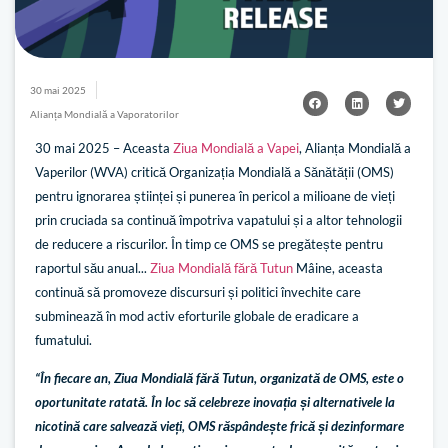
30 mai 2025
Alianța Mondială a Vaporatorilor
30 mai 2025 – Aceasta
Ziua Mondială a Vapei
, Alianța Mondială a
Vaperilor (WVA) critică Organizația Mondială a Sănătății (OMS)
pentru ignorarea științei și punerea în pericol a milioane de vieți
prin cruciada sa continuă împotriva vapatului și a altor tehnologii
de reducere a riscurilor. În timp ce OMS se pregătește pentru
raportul său anual...
Ziua Mondială fără Tutun
Mâine, aceasta
continuă să promoveze discursuri și politici învechite care
subminează în mod activ eforturile globale de eradicare a
fumatului.
“În fiecare an, Ziua Mondială fără Tutun, organizată de OMS, este o
oportunitate ratată. În loc să celebreze inovația și alternativele la
nicotină care salvează vieți, OMS răspândește frică și dezinformare