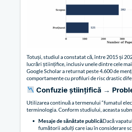
Totuși, studiul a constatat că, între 2015 și 20
lucrări științifice, inclusiv unele dintre cele m
Google Scholar a returnat peste 4.600 de menți
comportamente cu profiluri de risc drastic dife
Confuzie științifică → Probl
Utilizarea continuă a termenului “fumatul ele
terminologia. Conform studiului, aceasta subm
Mesaje de sănătate publică
Dacă vapatul 
fumătorii adulți care iau în considerare s