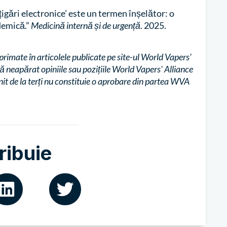
gări electronice’ este un termen înșelător: o
ademică.”
Medicină internă și de urgență
. 2025.
xprimate în articolele publicate pe site-ul World Vapers'
tă neapărat opiniile sau pozițiile World Vapers' Alliance
enit de la terți nu constituie o aprobare din partea WVA
ribuie