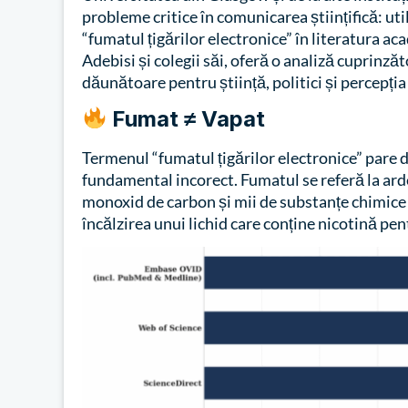
probleme critice în comunicarea științifică: uti
“fumatul țigărilor electronice” în literatura 
Adebisi și colegii săi, oferă o analiză cuprinzăt
dăunătoare pentru știință, politici și percepția
Fumat ≠ Vapat
Termenul “fumatul țigărilor electronice” pare d
fundamental incorect. Fumatul se referă la ard
monoxid de carbon și mii de substanțe chimice t
încălzirea unui lichid care conține nicotină pen