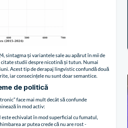
24, sintagma și variantele sale au apărut în
mii
de
ai citate studii despre nicotină și tutun. Numai
uni. Acest tip de derapaj lingvistic confundă două
rite, iar consecințele nu sunt doar semantice.
eme de politică
ctronic” face mai mult decât să confunde
inează în mod activ:
este echivalat în mod superficial cu fumatul,
chimbarea ar putea crede că nu are rost -