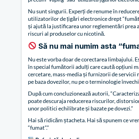
Nu sunt singurii. Experți de renume în reducere
utilizatorilor de țigări electronice drept “fum
și ajută la justificarea unor reglementări prea
riscuri al produselor cu nicotină.
Să nu mai numim asta “fum
Nu este vorba doar de corectarea limbajului. E
în special fumătorii adulți care caută opțiuni m
cercetare, mass-media și furnizorii de servicii
pe baza dovezilor, nu pe o terminologie învechi
După cum concluzionează autorii, “Caracteriza
poate descuraja reducerea riscurilor, distorsi
unor politici echilibrate și bazate pe dovezi.”
Hai să ridicăm ștacheta. Hai să spunem ce vre
“fumat”.”