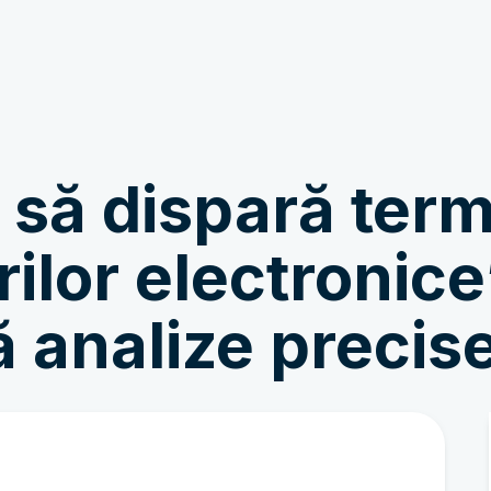
A se implica
Povești noi
 să dispară ter
rilor electronic
ă analize precise