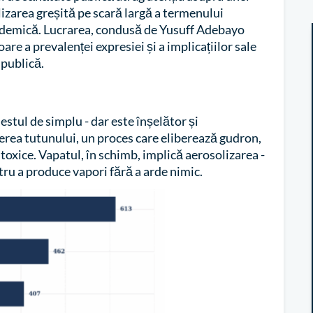
lizarea greșită pe scară largă a termenului
academică. Lucrarea, condusă de Yusuff Adebayo
oare a prevalenței expresiei și a implicațiilor sale
 publică.
estul de simplu - dar este înșelător și
erea tutunului, un proces care eliberează gudron,
oxice. Vapatul, în schimb, implică aerosolizarea -
tru a produce vapori fără a arde nimic.