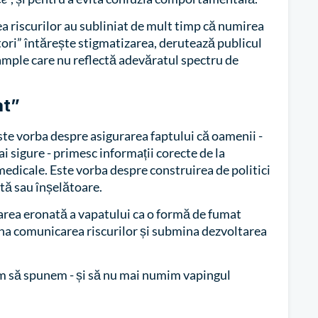
a riscurilor au subliniat de mult timp că numirea
ători” întărește stigmatizarea, derutează publicul
 ample care nu reflectă adevăratul spectru de
at”
ste vorba despre asigurarea faptului că oamenii -
ai sigure - primesc informații corecte de la
 medicale. Este vorba despre construirea de politici
tă sau înșelătoare.
rea eronată a vapatului ca o formă de fumat
ona comunicarea riscurilor și submina dezvoltarea
m să spunem - și să nu mai numim vapingul