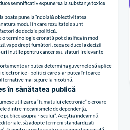
duce semnificativ expunerea la substanțe toxice
s poate pune la îndoială obiectivitatea
enatura modul în care rezultatele sunt
factori de decizie politică.
e o terminologie eronată pot clasifica în mod
ă vape drept fumători, ceea ce duce la decizii
-uri inutile pentru cancer sau sfaturi irelevante
ortamente ar putea determina guvernele să aplice
 electronice - politici care s-ar putea întoarce
alternative mai sigure la nicotină.
es în sănătatea publică
 numesc utilizarea “fumatului electronic” o eroare
nțele dintre mecanismele de dependență,
ile publice asupra riscului”. Aceștia îndeamnă
le editoriale, să adopte termeni standardizați
ce”
, și pentru a evita confuzia comportamentală.