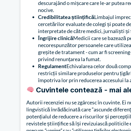
descurajând o mișcare care le-ar putea re
nocive.
Credibilitatea științifică
Limbajul impreci
cercetărilor evaluate de colegi și poate d
interpretate de către medici, jurnaliști și 
Îngrijire clinică
Medicii care se bazează p
necorespunzător persoanele care utilizeaz
greșite de tratament - cum ar fi screening
privind renunțarea la fumat.
Regulament
Echivalarea celor două comp
restricții similare produselor pentru țigări
împotriva lor prin reducerea accesului la 
Cuvintele contează - mai al
Autorii recenziei nu se zgârcesc în cuvinte. Ei
lingvistică înrădăcinată care “ascunde difere
potențialul de reducere a riscurilor și percepți
revistele științifice să își revizuiască politici
precum
“vaping”
sau
“utilizarea țigărilor electroni