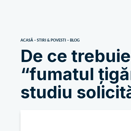
Despre noi
ACASĂ
–
STIRI & POVESTI
–
BLOG
De ce trebuie
“fumatul țigă
studiu solicit