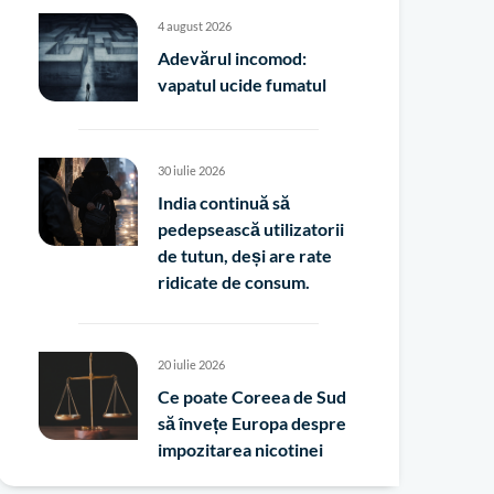
4 august 2026
Adevărul incomod:
vapatul ucide fumatul
30 iulie 2026
India continuă să
pedepsească utilizatorii
de tutun, deși are rate
ridicate de consum.
20 iulie 2026
Ce poate Coreea de Sud
să învețe Europa despre
impozitarea nicotinei