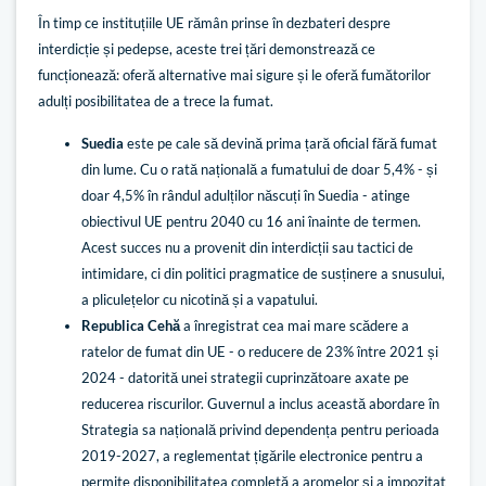
În timp ce instituțiile UE rămân prinse în dezbateri despre
interdicție și pedepse, aceste trei țări demonstrează ce
funcționează: oferă alternative mai sigure și le oferă fumătorilor
adulți posibilitatea de a trece la fumat.
Suedia
este pe cale să devină prima țară oficial fără fumat
din lume. Cu o rată națională a fumatului de doar 5,4% - și
doar 4,5% în rândul adulților născuți în Suedia - atinge
obiectivul UE pentru 2040 cu 16 ani înainte de termen.
Acest succes nu a provenit din interdicții sau tactici de
intimidare, ci din politici pragmatice de susținere a snusului,
a pliculețelor cu nicotină și a vapatului.
Republica Cehă
a înregistrat cea mai mare scădere a
ratelor de fumat din UE - o reducere de 23% între 2021 și
2024 - datorită unei strategii cuprinzătoare axate pe
reducerea riscurilor. Guvernul a inclus această abordare în
Strategia sa națională privind dependența pentru perioada
2019-2027, a reglementat țigările electronice pentru a
permite disponibilitatea completă a aromelor și a impozitat