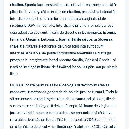
nicotină.
Spania
face presiuni pentru interzicerea aromelor atât în
plicurile de vaping, cât și în cele de nicotină, propunând totodată o
interdicție de facto a plicurilor prin limitarea conținutului de
nicotină la 0,99 mg per plic. Interdicțiile privind aromele au fost
deja adoptate sau sunt în curs de discuție în
Danemarca, Estonia,
Finlanda, Ungaria, Letonia, Lituania, Țările de Jos,
şi
Slovenia
.
În
Belgia
, țigările electronice de unică folosință sunt acum
interzise. Acest val de politici prohibitive amenință să distrugă
progresele înregistrate în țări precum Suedia, Cehia și Grecia - și
riscă să împingă milioane de fumători înapoi la țigări sau pe piețele
ilicite.
UE nu își poate permite să lase ideologia și dezinformarea să
modeleze următoarea generație de politici privind tutunul. Trebuie
să recunoască experiențele trăite de consumatori și poveștile de
succes care se desfășoară deja în Europa. Milioane de vieți sunt în
joc, iar având în vedere cursul actual, se preconizează că UE va
rata obiectivul său de fumat fără fumat pentru 2040 cu mai mult
de o jumătate de secol – neatingându-l înainte de 2100. Costul va