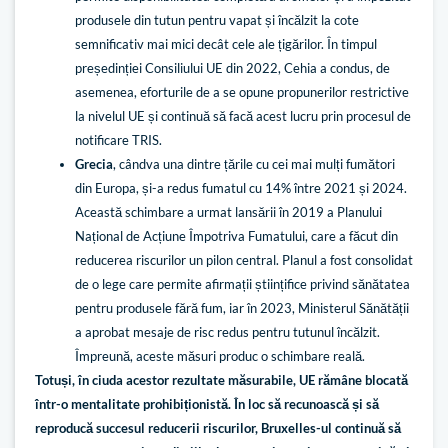
produsele din tutun pentru vapat și încălzit la cote
semnificativ mai mici decât cele ale țigărilor. În timpul
președinției Consiliului UE din 2022, Cehia a condus, de
asemenea, eforturile de a se opune propunerilor restrictive
la nivelul UE și continuă să facă acest lucru prin procesul de
notificare TRIS.
Grecia
, cândva una dintre țările cu cei mai mulți fumători
din Europa, și-a redus fumatul cu 14% între 2021 și 2024.
Această schimbare a urmat lansării în 2019 a Planului
Național de Acțiune Împotriva Fumatului, care a făcut din
reducerea riscurilor un pilon central. Planul a fost consolidat
de o lege care permite afirmații științifice privind sănătatea
pentru produsele fără fum, iar în 2023, Ministerul Sănătății
a aprobat mesaje de risc redus pentru tutunul încălzit.
Împreună, aceste măsuri produc o schimbare reală.
Totuși, în ciuda acestor rezultate măsurabile, UE rămâne blocată
într-o mentalitate prohibiționistă. În loc să recunoască și să
reproducă succesul reducerii riscurilor, Bruxelles-ul continuă să