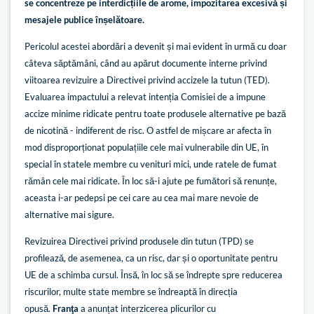
se concentreze pe interdicțiile de arome, impozitarea excesivă și
mesajele publice înșelătoare.
Pericolul acestei abordări a devenit și mai evident în urmă cu doar
câteva săptămâni, când au apărut documente interne privind
viitoarea revizuire a Directivei privind accizele la tutun (TED).
Evaluarea impactului a relevat intenția Comisiei de a impune
accize minime ridicate pentru toate produsele alternative pe bază
de nicotină - indiferent de risc. O astfel de mișcare ar afecta în
mod disproporționat populațiile cele mai vulnerabile din UE, în
special în statele membre cu venituri mici, unde ratele de fumat
rămân cele mai ridicate. În loc să-i ajute pe fumători să renunțe,
aceasta i-ar pedepsi pe cei care au cea mai mare nevoie de
alternative mai sigure.
Revizuirea Directivei privind produsele din tutun (TPD) se
profilează, de asemenea, ca un risc, dar și o oportunitate pentru
UE de a schimba cursul. Însă, în loc să se îndrepte spre reducerea
riscurilor, multe state membre se îndreaptă în direcția
opusă.
Franţa
a anunțat interzicerea plicurilor cu