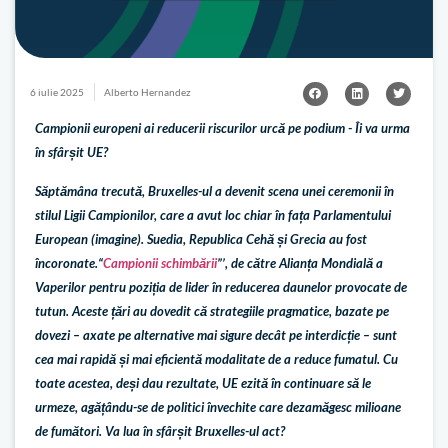
6 iulie 2025
Alberto Hernandez
Campionii europeni ai reducerii riscurilor urcă pe podium - Îi va urma
în sfârșit UE?
Săptămâna trecută, Bruxelles-ul a devenit scena unei ceremonii în
stilul Ligii Campionilor, care a avut loc chiar în fața Parlamentului
European (imagine). Suedia, Republica Cehă și Grecia au fost
încoronate.“
Campionii schimbării
”’, de către Alianța Mondială a
Vaperilor pentru poziția de lider în reducerea daunelor provocate de
tutun. Aceste țări au dovedit că strategiile pragmatice, bazate pe
dovezi – axate pe alternative mai sigure decât pe interdicție – sunt
cea mai rapidă și mai eficientă modalitate de a reduce fumatul. Cu
toate acestea, deși dau rezultate, UE ezită în continuare să le
urmeze, agățându-se de politici învechite care dezamăgesc milioane
de fumători. Va lua în sfârșit Bruxelles-ul act?