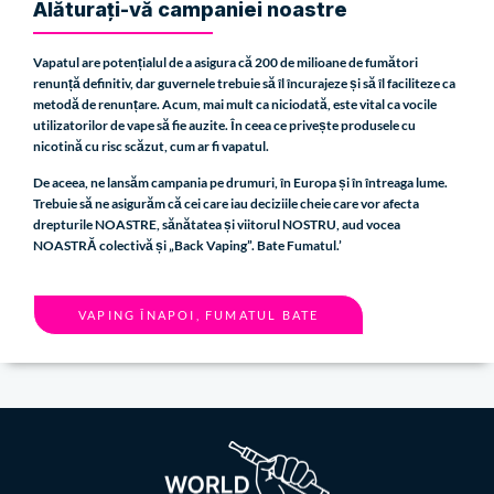
Alăturați-vă campaniei noastre
Vapatul are potențialul de a asigura că 200 de milioane de fumători
renunță definitiv, dar guvernele trebuie să îl încurajeze și să îl faciliteze ca
metodă de renunțare. Acum, mai mult ca niciodată, este vital ca vocile
utilizatorilor de vape să fie auzite. În ceea ce privește produsele cu
nicotină cu risc scăzut, cum ar fi vapatul.
De aceea, ne lansăm campania pe drumuri, în Europa și în întreaga lume.
Trebuie să ne asigurăm că cei care iau deciziile cheie care vor afecta
drepturile NOASTRE, sănătatea și viitorul NOSTRU, aud vocea
NOASTRĂ colectivă și „Back Vaping”. Bate Fumatul.’
VAPING ÎNAPOI, FUMATUL BATE