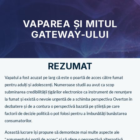
VAPAREA ȘI MITUL
GATEWAY-ULUI
REZUMAT
Vapatul a fost acuzat pe larg că este o poartă de acces către fumat
pentru adulți și adolescenți. Numeroase studii au avut ca scop
subminarea credibilității țigărilor electronice ca instrument de renunțare
la fumat și există o nevoie urgentă de a schimba perspectiva Overton în
dezbatere și de a contura o perspectivă bazată pe știință pe care
factorii de decizie politică o pot folosi pentru a îmbunătăți bunăstarea
consumatorilor.
Această lucrare își propune să demonteze mai multe aspecte ale
“argumentului porții de acces” și să ofere o perspectivă alternativă