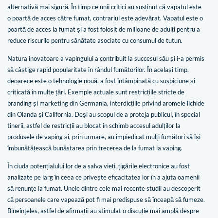
alternativă mai sigură. În timp ce unii critici au susținut că vapatul este
o poartă de acces către fumat, contrariul este adevărat. Vapatul este o
poartă de acces la fumat și a fost folosit de milioane de adulți pentru a
reduce riscurile pentru sănătate asociate cu consumul de tutun.
Natura inovatoare a vapingului a contribuit la succesul său și i-a permis
să câștige rapid popularitate în rândul fumătorilor. În același timp,
deoarece este o tehnologie nouă, a fost întâmpinată cu suspiciune și
criticată în multe țări. Exemple actuale sunt restricțiile stricte de
branding și marketing din Germania, interdicțiile privind aromele lichide
din Olanda și California. Deși au scopul de a proteja publicul, în special
tinerii, astfel de restricții au blocat în schimb accesul adulților la
produsele de vaping și, prin urmare, au împiedicat mulți fumători să își
îmbunătățească bunăstarea prin trecerea de la fumat la vaping.
În ciuda potențialului lor de a salva vieți, țigările electronice au fost
analizate pe larg în ceea ce privește eficacitatea lor în a ajuta oamenii
să renunțe la fumat. Unele dintre cele mai recente studii au descoperit
că persoanele care vapează pot fi mai predispuse să înceapă să fumeze.
Bineînțeles, astfel de afirmații au stimulat o discuție mai amplă despre