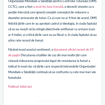
Organizației Mondiale a Sănătății pentru Controlul Tutunului (OMS
CCTC), care a fost
a avut loc luna trecută
, a devenit sinonim cu o
poziție interzisă care ignoră complet conceptul de reducere a
daunelor provocate de tutun. Ca și cum nu ar fi fost de acord, OMS
felicită țările care le-au aprobat cadrul și ideologia, în ciuda faptului
că nu au reușit să își atingă obiectivele antifumat ca urmare (cum
ar fi India), și critică țările care nu au făcut-o, în ciuda faptului că au
atins rate record de fumat.
Făcând ecoul acestui sentiment, o
document oficial recent de 59
de pagini
Discutarea studiilor de caz din mai multe țări care
vizează măsurarea progresului legat de renunțarea la fumat a
indicat în mod clar că țările care respectă îndrumările Organizației
Mondiale a Sănătății continuă să se confrunte cu rate mai mari ale
fumatului.
Publicat inițial aici