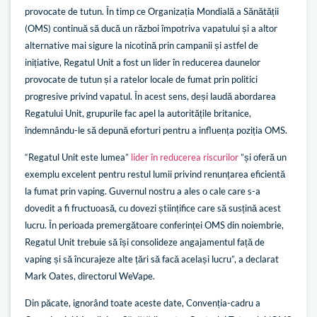
provocate de tutun. În timp ce Organizația Mondială a Sănătății
(OMS) continuă să ducă un război împotriva vapatului și a altor
alternative mai sigure la nicotină prin campanii și astfel de
inițiative, Regatul Unit a fost un lider în reducerea daunelor
provocate de tutun și a ratelor locale de fumat prin politici
progresive privind vapatul. În acest sens, deși laudă abordarea
Regatului Unit, grupurile fac apel la autoritățile britanice,
îndemnându-le să depună eforturi pentru a influența poziția OMS.
“Regatul Unit este lumea”
lider în reducerea riscurilor
”și oferă un
exemplu excelent pentru restul lumii privind renunțarea eficientă
la fumat prin vaping. Guvernul nostru a ales o cale care s-a
dovedit a fi fructuoasă, cu dovezi științifice care să susțină acest
lucru. În perioada premergătoare conferinței OMS din noiembrie,
Regatul Unit trebuie să își consolideze angajamentul față de
vaping și să încurajeze alte țări să facă același lucru”, a declarat
Mark Oates, directorul WeVape.
Din păcate, ignorând toate aceste date, Convenția-cadru a