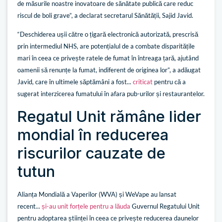
de măsurile noastre inovatoare de sănătate publică care reduc
riscul de boli grave”, a declarat secretarul Sănătății, Sajid Javid.
“Deschiderea ușii către o țigară electronică autorizată, prescrisă
prin intermediul NHS, are potențialul de a combate disparitățile
mari în ceea ce privește ratele de fumat în întreaga țară, ajutând
oamenii să renunțe la fumat, indiferent de originea lor”, a adăugat
Javid, care în ultimele săptămâni a fost...
criticat
pentru că a
sugerat interzicerea fumatului în afara pub-urilor și restaurantelor.
Regatul Unit rămâne lider
mondial în reducerea
riscurilor cauzate de
tutun
Alianța Mondială a Vaperilor (WVA) și WeVape au lansat
recent...
și-au unit forțele pentru a lăuda
Guvernul Regatului Unit
pentru adoptarea științei în ceea ce privește reducerea daunelor