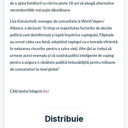
de a ajuta fumătorii cu vârsta peste 18 ani să aleagă alternative
necombustibile mai puțin dăunătoare.
Liza Katsiashvili, manager de comunitate la World Vapers'
Alliance, a declarat: ’În timp ce majoritatea factorilor de decizie
politică sunt dezinformați și luptă împotriva vapingului, Filipinele
au urmat calea cea bună, adoptând vapingul ca o inovație eficientă
în reducerea riscurilor pentru a salva vieți. Alte țări ar trebui să
urmeze acest exemplu și să susțină politici inteligente de vaping
pentru a asigura o sănătate publică îmbunătățită pentru milioane
de consumatori la nivel global.“
Citiți textul integral
Aici
Distribuie