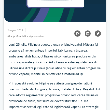
2 august 2022
Alianța Mondială a Vaporatorilor
Luni, 25 iulie, Filipine a adoptat legea privind vapatul. Măsura își
propune să reglementeze importul, fabricarea, vânzarea,
ambalarea, distribuția, utilizarea și comunicarea produselor din
tutun vaporizate și încălzite. Adoptarea acestei legislații face din
Filipine una dintre puținele țări asiatice cu reglementări progresive
privind vapatul, menite să beneficieze fumătorii adulți.
Prin această evoluție, Filipine se alătură unui grup de națiuni
precum Thailanda, Uruguay, Japonia, Statele Unite și Regatul Unit
care adoptă reglementări progresive privind reducerea daunelor
provocate de tutun, susținute de dovezi științifice. Cel mai
important aspect al legii este că legitimează vapatul ca strategie