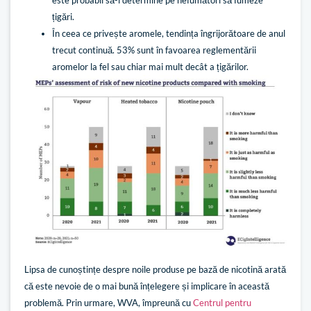
este probabil să-i determine pe nefumători să fumeze
țigări.
În ceea ce privește aromele, tendința îngrijorătoare de anul
trecut continuă. 53% sunt în favoarea reglementării
aromelor la fel sau chiar mai mult decât a țigărilor.
Lipsa de cunoștințe despre noile produse pe bază de nicotină arată
că este nevoie de o mai bună înțelegere și implicare în această
problemă. Prin urmare, WVA, împreună cu
Centrul pentru