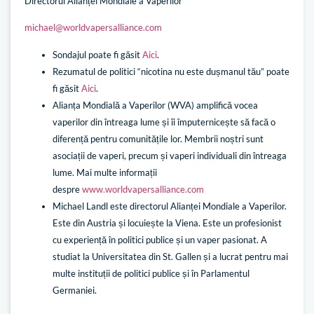
Directorul Alianței Mondiale a Vaperilor
michael@worldvapersalliance.com
Sondajul poate fi găsit
Aici
.
Rezumatul de politici “nicotina nu este dușmanul tău” poate
fi găsit
Aici
.
Alianța Mondială a Vaperilor (WVA) amplifică vocea
vaperilor din întreaga lume și îi împuternicește să facă o
diferență pentru comunitățile lor. Membrii noștri sunt
asociații de vaperi, precum și vaperi individuali din întreaga
lume. Mai multe informații
despre
www.worldvapersalliance.com
Michael Landl este directorul Alianței Mondiale a Vaperilor.
Este din Austria și locuiește la Viena. Este un profesionist
cu experiență în politici publice și un vaper pasionat. A
studiat la Universitatea din St. Gallen și a lucrat pentru mai
multe instituții de politici publice și în Parlamentul
Germaniei.