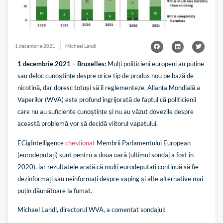
1 decembrie 2021
Michael Landl
1 decembrie 2021 – Bruxelles:
Mulți politicieni europeni au puține
sau deloc cunoștințe despre orice tip de produs nou pe bază de
nicotină, dar doresc totuși să îl reglementeze. Alianța Mondială a
Vaperilor (WVA) este profund îngrijorată de faptul că politicienii
care nu au suficiente cunoștințe și nu au văzut dovezile despre
această problemă vor să decidă viitorul vapatului.
ECigIntelligence
chestionat
Membrii Parlamentului European
(eurodeputați) sunt pentru a doua oară (ultimul sondaj a fost în
2020), iar rezultatele arată că mulți eurodeputați continuă să fie
dezinformați sau neinformați despre vaping și alte alternative mai
puțin dăunătoare la fumat.
Michael Landl, directorul WVA, a comentat sondajul: