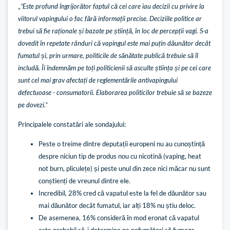
„
”Este profund îngrijorător faptul că cei care iau decizii cu privire la
viitorul vapingului o fac fără informații precise. Deciziile politice ar
trebui să fie raționale și bazate pe știință, în loc de percepții vagi. S-a
dovedit în repetate rânduri că vapingul este mai puțin dăunător decât
fumatul și, prin urmare, politicile de sănătate publică trebuie să îl
includă. Îi îndemnăm pe toți politicienii să asculte știința și pe cei care
sunt cel mai grav afectați de reglementările antivapingului
defectuoase - consumatorii. Elaborarea politicilor trebuie să se bazeze
pe dovezi.”
Principalele constatări ale sondajului:
Peste o treime dintre deputații europeni nu au cunoștință
despre niciun tip de produs nou cu nicotină (vaping, heat
not burn, pliculețe) și peste unul din zece nici măcar nu sunt
conștienți de vreunul dintre ele.
Incredibil, 28% cred că vapatul este la fel de dăunător sau
mai dăunător decât fumatul, iar alți 18% nu știu deloc.
De asemenea, 16% consideră în mod eronat că vapatul