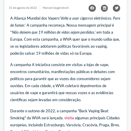
31 de agosto de 2022
Mariam Gogolishvili
A Aliança Mundial dos Vapers’
Volte a usar cigarros eletrônicos. Pare
de fumar.’
A campanha recomeça. Nossa mensagem principal é
'‘
Não deixem que 19 milhões de vidas sejam perdidas.’
em toda a
Europa. Com esta campanha, a WVA quer que o mundo saiba que,
se os legisladores adotarem políticas favoráveis ao vaping,
poderão salvar 19 milhões de vidas só na Europa.
A campanha
A iniciativa consiste em visitas a lojas de vape,
encontros comunitários, manifestações públicas e debates com
políticos para garantir que as vozes dos consumidores sejam
ouvidas. Em cada cidade, a WVA coletará depoimentos de
usuários de vape e garantirá que nossas vozes e as evidências
científicas sejam levadas em consideração.
Durante o outono de 2022, a campanha "Back Vaping Beat
Smoking" da WVA será lançada.
visita
algumas principais
Cidades
europeias, incluindo Estrasburgo, Varsóvia, Cracóvia, Praga, Brno,