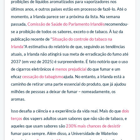
proibições de líquidos aromatizados para vaporizadores nos
últimos anos, e outros países estão em processo de fazê-lo. Até o
momento, a Irlanda parece ser a próxima da lista. Na semana
passada,
Comissão de Saúde do Parlamento Irlandês
recomendou-
se a proibição de todos os sabores, exceto o de tabaco. À luz da
publicação recente de “
Situação do controle do tabaco na
Irlanda
”A estimativa do relatório de que, seguindo as tendências
atuais, a Irlanda não atingirá sua meta de erradicação do fumo até
2037 (em vez de 2025) é surpreendente. É fato notório que o uso
de cigarros eletrônicos é
menos prejudicial
do que fumar e um
eficaz
cessação do tabagismo
ajuda. No entanto, a Irlanda está a
caminho de retirar uma parte essencial do produto, que já ajudou
milhões de pessoas a deixar de fumar – nomeadamente, os
aromas.
Isso desafia a ciência e a experiência da vida real. Mais do que
dois
terços
dos vapers adultos usam sabores que não são de tabaco, e
aqueles que usam sabores são
230% mais chances de desistir
fumar para sempre. Além disso, a Universidade de Waterloo