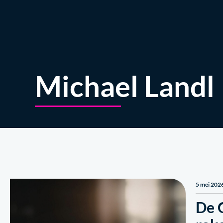
Over ons
Michael Landl
5 mei 202
De 