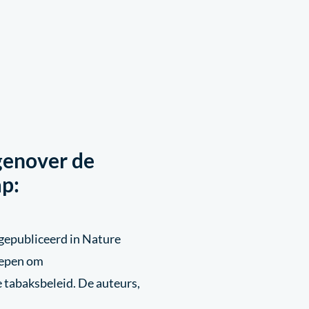
genover de
p:
epubliceerd in Nature
oepen om
 tabaksbeleid. De auteurs,