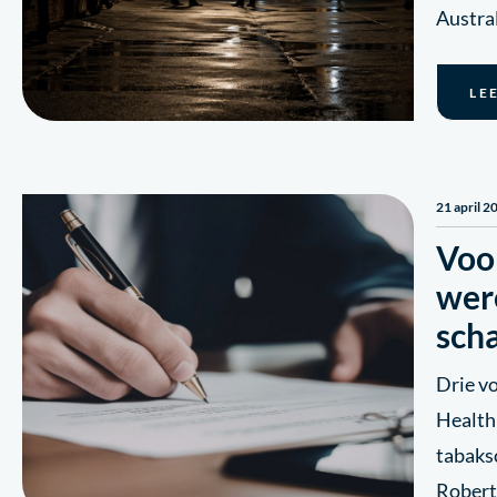
Austral
LE
21 april 2
Voo
wer
sch
Drie v
Health
tabaks
Robert