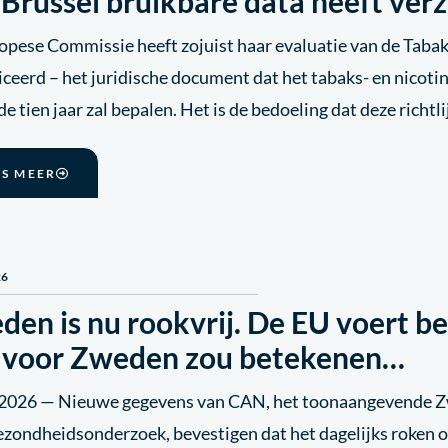
 Brussel bruikbare data heeft ver
opese Commissie heeft zojuist haar evaluatie van de Taba
ceerd – het juridische document dat het tabaks- en nicotin
 tien jaar zal bepalen. Het is de bedoeling dat deze richtl
ES MEER
26
en is nu rookvrij. De EU voert be
 voor Zweden zou betekenen…
l 2026 — Nieuwe gegevens van CAN, het toonaangevende Z
ezondheidsonderzoek, bevestigen dat het dagelijks roken 