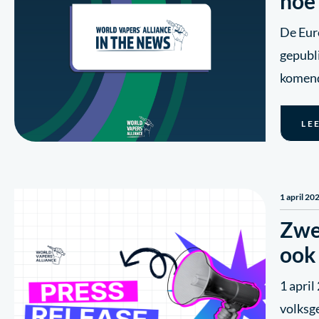
hoe
De Eur
gepubli
komende
LE
1 april 20
Zwed
ook
1 apri
volksg