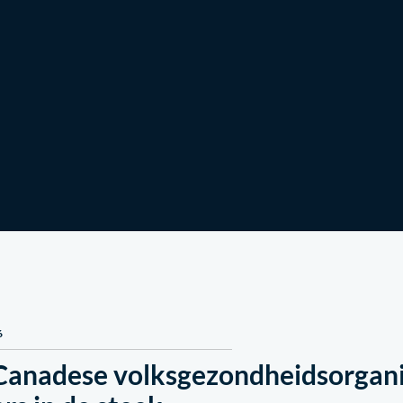
Doe mee!
Nieuws & Verhalen
6
Canadese volksgezondheidsorganis