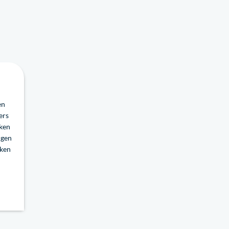
en
ers
aken
ngen
oken