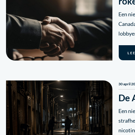
roke
Een ni
Canada
lobbye
LE
30 april 2
De 
Een nie
strafh
nicotin