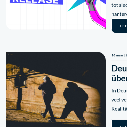
tot sl
hanter
LE
16 maart 
Deu
übe
In Deu
veel ve
Realit
LE