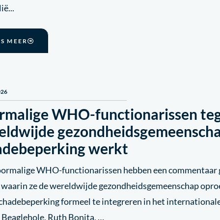
ië...
ES MEER
026
rmalige WHO-functionarissen te
eldwijde gezondheidsgemeenscha
adebeperking werkt
oormalige WHO-functionarissen hebben een commentaar g
 waarin ze de wereldwijde gezondheidsgemeenschap opr
chadebeperking formeel te integreren in het internationale
 Beaglehole, Ruth Bonita, …