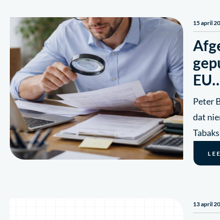
15 april 2
Afg
gep
EU
Peter B
dat ni
Tabaks
LE
13 april 2