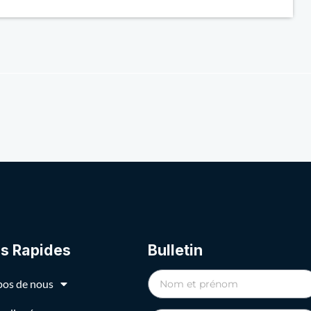
ns Rapides
Bulletin
pos de nous