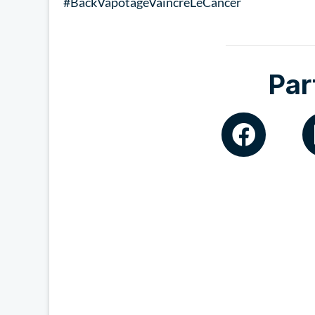
#BackVapotageVaincreLeCancer
Par