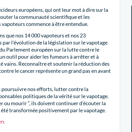
écideurs européens, qui ont leur mot à dire sur la
uter la communauté scientifique et les
es vapoteurs commence à être entendue.
ons que nos 14 000 vapoteurs et nos 23
par l'évolution de la législation sur le vapotage
du Parlement européen sur la lutte contre le
un outil pour aider les fumeurs à arrêter et à
té vains. Reconnaître et soutenir la réduction des
e contre le cancer représente un grand pas en avant
poursuivre nos efforts, lutter contre la
nsables politiques de la vérité sur le vapotage.
r ou mourir ”, ils doivent continuer d'écouter la
e a été transformée positivement par le vapotage.
en.