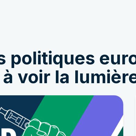
Être impliqué
Nouvelles et histoire
s politiques eu
 voir la lumièr