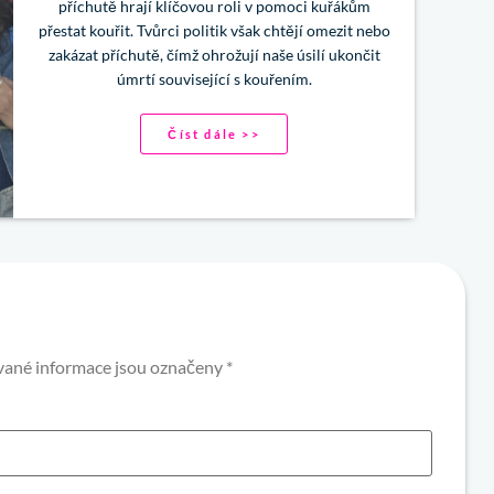
příchutě hrají klíčovou roli v pomoci kuřákům
přestat kouřit. Tvůrci politik však chtějí omezit nebo
zakázat příchutě, čímž ohrožují naše úsilí ukončit
úmrtí související s kouřením.
Číst dále >>
ané informace jsou označeny
*