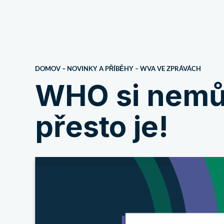
O nás
DOMOV
–
NOVINKY A PŘÍBĚHY
–
WVA VE ZPRÁVÁCH
WHO si nemůž
přesto je!