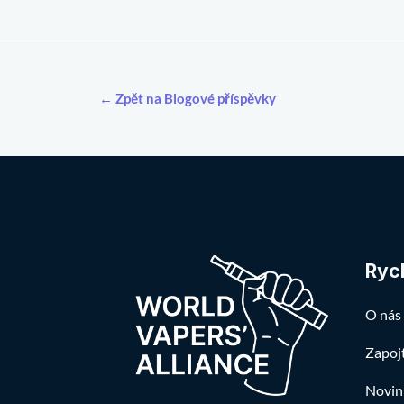
← Zpět na Blogové příspěvky
Ryc
O nás
Zapoj
Novin