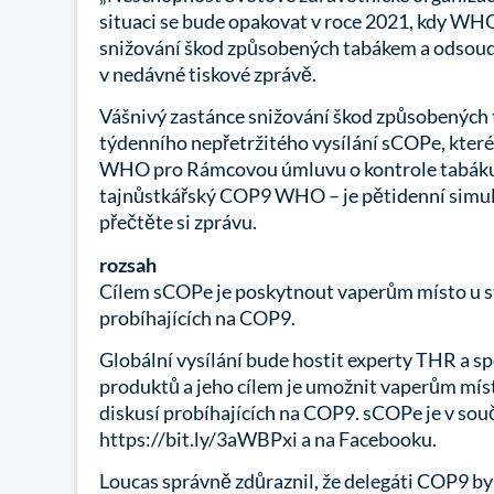
situaci se bude opakovat v roce 2021, kdy WH
snižování škod způsobených tabákem a odsoudí
v nedávné tiskové zprávě.
Vášnivý zastánce snižování škod způsobených
týdenního nepřetržitého vysílání sCOPe, kter
WHO pro Rámcovou úmluvu o kontrole tabáku 
tajnůstkářský COP9 WHO – je pětidenní simulca
přečtěte si zprávu.
rozsah
Cílem sCOPe je poskytnout vaperům místo u sto
probíhajících na COP9.
Globální vysílání bude hostit experty THR a s
produktů a jeho cílem je umožnit vaperům místo
diskusí probíhajících na COP9. sCOPe je v so
https://bit.ly/3aWBPxi a na Facebooku.
Loucas správně zdůraznil, že delegáti COP9 by