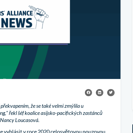
překvapením, že se také velmi zmýlila u
g," řekl šéf koalice asijsko-pacifických zastánců
 Nancy Loucasová.
e vyhlásit v roce 2020 celosvětovou nouzovou