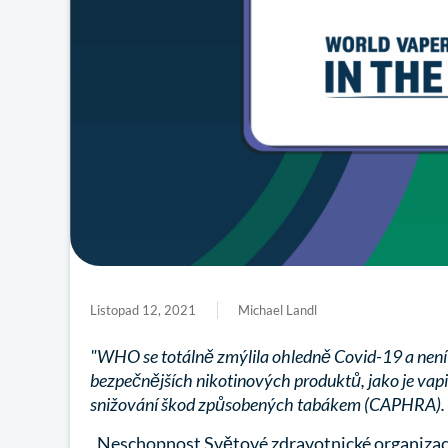
Listopad 12, 2021
Michael Landl
"WHO se totálně zmýlila ohledně Covid-19 a není 
bezpečnějších nikotinových produktů, jako je vapin
snižování škod způsobených tabákem (CAPHRA).
„Neschopnost Světové zdravotnické organizac