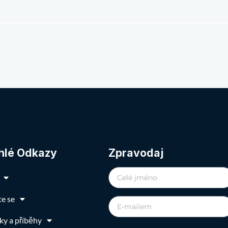
hlé Odkazy
Zpravodaj
te se
ky a příběhy