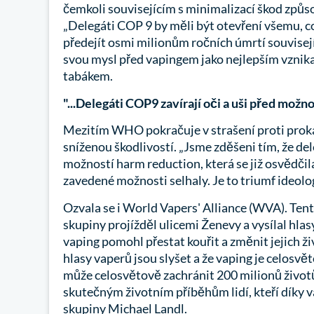
čemkoli souvisejícím s minimalizací škod způs
„Delegáti COP 9 by měli být otevření všemu, c
předejít osmi milionům ročních úmrtí souvisejí
svou mysl před vapingem jako nejlepším vznik
tabákem.
"...Delegáti COP9 zavírají oči a uši před možn
Mezitím WHO pokračuje v strašení proti prok
sníženou škodlivostí. „Jsme zděšeni tím, že de
možností harm reduction, která se již osvědčila
zavedené možnosti selhaly. Je to triumf ideolo
Ozvala se i World Vapers' Alliance (WVA). Tent
skupiny projížděl ulicemi Ženevy a vysílal hlas
vaping pomohl přestat kouřit a změnit jejich živ
hlasy vaperů jsou slyšet a že vaping je celosvě
může celosvětově zachránit 200 milionů život
skutečným životním příběhům lidí, kteří díky va
skupiny Michael Landl.