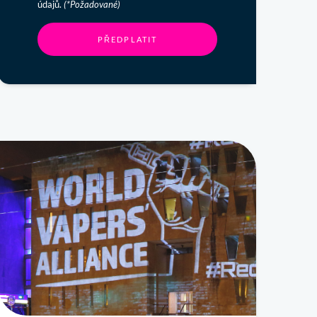
údajů.
(*Požadované)
PŘEDPLATIT