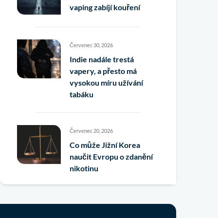
vaping zabíjí kouření
Červenec 30, 2026
Indie nadále trestá
vapery, a přesto má
vysokou míru užívání
tabáku
Červenec 20, 2026
Co může Jižní Korea
naučit Evropu o zdanění
nikotinu