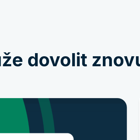
Zapojte se
Novinky a příběhy
e dovolit znovu 