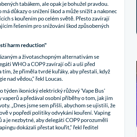
obených tabákem, ale opak je bohužel pravdou.
o má důkazy o snížení škod a může snížit a nakonec
cích s kouřením po celém světě. Přesto zavírají
ajícím řešením pro snižování škod způsobených
ostí harm reduction"
ázaným a životaschopným alternativám se
legáti WHO a COP9 zavírají oči a uši před
 tím, že přiměla tvrdé kuřáky, aby přestali, když
gie nad vědou,“ řekl Loucas.
o týden ikonický elektrický růžový 'Vape Bus'
y vaperů a předával osobní příběhy o tom, jak jim
oty. „Dnes jsme sem přišli, abychom se ujistili, že
tově v popředí politiky odvykání kouření. Vaping
ů a je nezbytné, aby delegáti COP9 porozuměli
pingu dokázali přestat kouřit,“ řekl ředitel