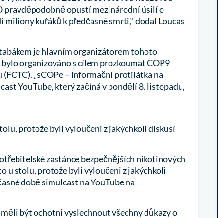
O pravděpodobně opustí mezinárodní úsilí o
 miliony kuřáků k předčasné smrti,“ dodal Loucas
 tabákem je hlavním organizátorem tohoto
é bylo organizováno s cílem prozkoumat COP9
(FCTC). „sCOPe – informační protilátka na
st YouTube, který začíná v pondělí 8. listopadu,
lu, protože byli vyloučeni z jakýchkoli diskusí
potřebitelské zastánce bezpečnějších nikotinových
 u stolu, protože byli vyloučeni z jakýchkoli
učasné době simulcast na YouTube na
 měli být ochotni vyslechnout všechny důkazy o