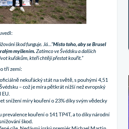
uvedl:
ižování škod funguje. Já…“
Místo toho, aby se Brusel
taralým myšlením.
Zatímco ve Švédsku a dalších
ot kuřákům, kteří chtějí přestat kouřit.”
 tří zemí:
 oficiálně nekuřácký stát na světě, s pouhými 4,51
védsku – což je míra pětkrát nižší než evropský
l EU.
et snížení míry kouření o 23% díky svým vědecky
 prevalence kouření o 141 TP4T, a to díky národní
e snižování škod.
vřené cíle. Nedávný irský premiér Michael Martin