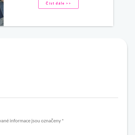
Číst dále >>
ané informace jsou označeny
*