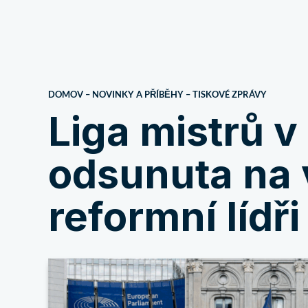
O nás
DOMOV
–
NOVINKY A PŘÍBĚHY
–
TISKOVÉ ZPRÁVY
Liga mistrů v
odsunuta na v
reformní lídři