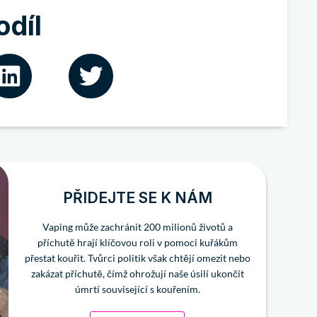
odíl
PŘIDEJTE SE K NÁM
Vaping může zachránit 200 milionů životů a
příchutě hrají klíčovou roli v pomoci kuřákům
přestat kouřit. Tvůrci politik však chtějí omezit nebo
zakázat příchutě, čímž ohrožují naše úsilí ukončit
úmrtí související s kouřením.