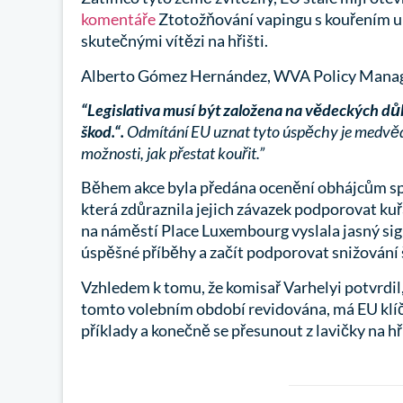
komentáře
Ztotožňování vapingu s kouřením uka
skutečnými vítězi na hřišti.
Alberto Gómez Hernández, WVA Policy Manage
“Legislativa musí být založena na vědeckých důk
škod.“.
Odmítání EU uznat tyto úspěchy je medvědí 
možnosti, jak přestat kouřit.”
Během akce byla předána ocenění obhájcům spo
která zdůraznila jejich závazek podporovat kuř
na náměstí Place Luxembourg vyslala jasný si
úspěšné příběhy a začít podporovat snižování š
Vzhledem k tomu, že komisař Varhelyi potvrdil
tomto volebním období revidována, má EU klíčo
příklady a konečně se přesunout z lavičky na hři