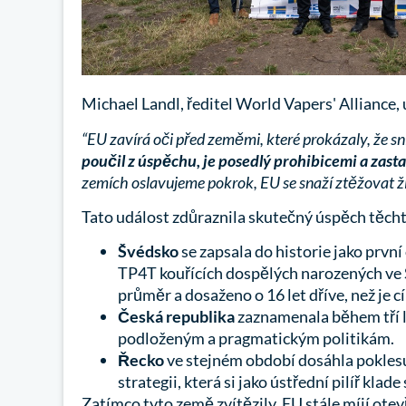
Michael Landl, ředitel World Vapers' Alliance, 
“EU zavírá oči před zeměmi, které prokázaly, že sn
poučil z úspěchu, je posedlý prohibicemi a zas
zemích oslavujeme pokrok, EU se snaží ztěžovat živ
Tato událost zdůraznila skutečný úspěch těchto
Švédsko
se zapsala do historie jako první
TP4T kouřících dospělých narozených ve Š
průměr a dosaženo o 16 let dříve, než je cí
Česká republika
zaznamenala během tří l
podloženým a pragmatickým politikám.
Řecko
ve stejném období dosáhla poklesu
strategii, která si jako ústřední pilíř klad
Zatímco tyto země zvítězily, EU stále míjí ote