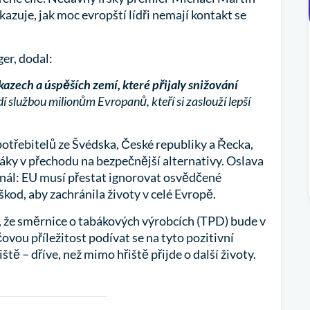
zuje, jak moc evropští lídři nemají kontakt se
r, dodal:
azech a úspěších zemí, které přijaly snižování
službou milionům Evropanů, kteří si zaslouží lepší
třebitelů ze Švédska, České republiky a Řecka,
áky v přechodu na bezpečnější alternativy. Oslava
gnál: EU musí přestat ignorovat osvědčené
kod, aby zachránila životy v celé Evropě.
, že směrnice o tabákových výrobcích (TPD) bude v
vou příležitost podívat se na tyto pozitivní
ště – dříve, než mimo hřiště přijde o další životy.