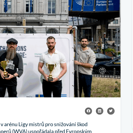
 v arénu Ligy mistrů pro snižování škod
vaperů (WVA) uspořádala před Evropským