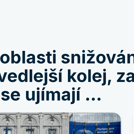
Zapojte se
Novinky a příběhy
 oblasti snižová
edlejší kolej, z
 se ujímají …