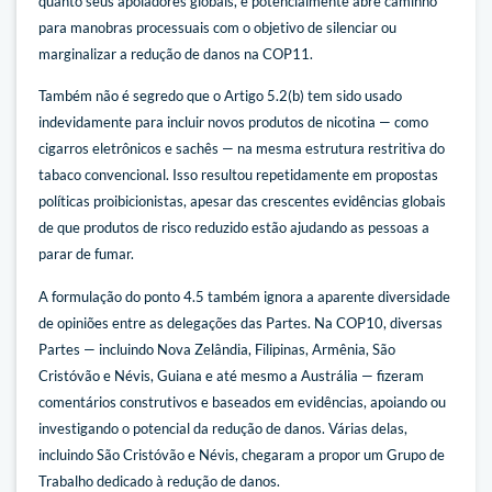
quanto seus apoiadores globais, e potencialmente abre caminho
para manobras processuais com o objetivo de silenciar ou
marginalizar a redução de danos na COP11.
Também não é segredo que o Artigo 5.2(b) tem sido usado
indevidamente para incluir novos produtos de nicotina — como
cigarros eletrônicos e sachês — na mesma estrutura restritiva do
tabaco convencional. Isso resultou repetidamente em propostas
políticas proibicionistas, apesar das crescentes evidências globais
de que produtos de risco reduzido estão ajudando as pessoas a
parar de fumar.
A formulação do ponto 4.5 também ignora a aparente diversidade
de opiniões entre as delegações das Partes. Na COP10, diversas
Partes — incluindo Nova Zelândia, Filipinas, Armênia, São
Cristóvão e Névis, Guiana e até mesmo a Austrália — fizeram
comentários construtivos e baseados em evidências, apoiando ou
investigando o potencial da redução de danos. Várias delas,
incluindo São Cristóvão e Névis, chegaram a propor um Grupo de
Trabalho dedicado à redução de danos.