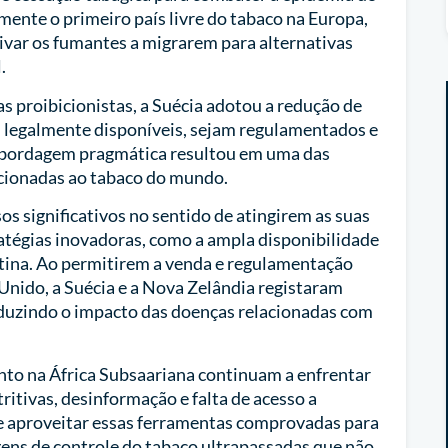
mente o primeiro país livre do tabaco na Europa,
ivar os fumantes a migrarem para alternativas
l.
s proibicionistas, a Suécia adotou a redução de
 legalmente disponíveis, sejam regulamentados e
abordagem pragmática resultou em uma das
acionadas ao tabaco do mundo.
os significativos no sentido de atingirem as suas
atégias inovadoras, como a ampla disponibilidade
otina. Ao permitirem a venda e regulamentação
 Unido, a Suécia e a Nova Zelândia registaram
duzindo o impacto das doenças relacionadas com
to na África Subsaariana continuam a enfrentar
tritivas, desinformação e falta de acesso a
e aproveitar essas ferramentas comprovadas para
ens de controle do tabaco ultrapassadas que não