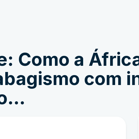
Participar
Notícias
e: Como a Áfric
abagismo com i
ão…