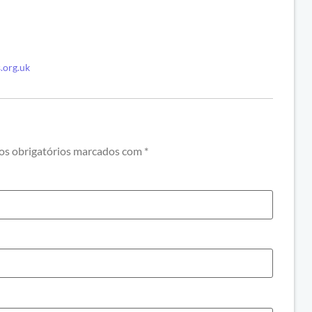
s.org.uk
s obrigatórios marcados com
*