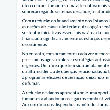
oferecem aos fumantes uma alternativa mais s
sobrecarregando sistemas de saúde já saturad
Com a redução do financiamento dos Estados U
as nações africanas não terão outra opção senã
sustentar iniciativas essenciais na área da sa
financiado significativamente os esforços de 
o continente.
No entanto, com orçamentos cada vez menores 
precisamos agora explorar estratégias autoss
urgentes. Uma área que tem sido amplamente n
da alta incidência de doenças relacionadas ao
a programas eficazes de cessação, deixando mi
de fumar.
A redução de danos apresenta hoje uma oportun
fumantes a abandonar os cigarros combustíveis
Ao contrário dos dispendiosos métodos farmacê