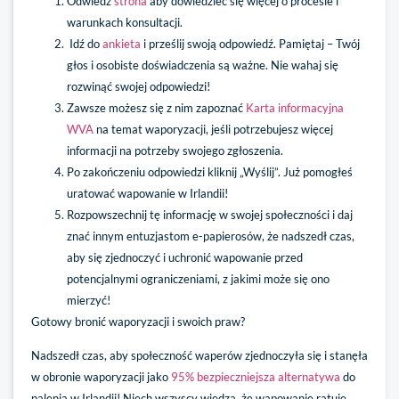
Odwiedź
strona
aby dowiedzieć się więcej o procesie i
warunkach konsultacji.
Idź do
ankieta
i prześlij swoją odpowiedź. Pamiętaj – Twój
głos i osobiste doświadczenia są ważne. Nie wahaj się
rozwinąć swojej odpowiedzi!
Zawsze możesz się z nim zapoznać
Karta informacyjna
WVA
na temat waporyzacji, jeśli potrzebujesz więcej
informacji na potrzeby swojego zgłoszenia.
Po zakończeniu odpowiedzi kliknij „Wyślij”. Już pomogłeś
uratować wapowanie w Irlandii!
Rozpowszechnij tę informację w swojej społeczności i daj
znać innym entuzjastom e-papierosów, że nadszedł czas,
aby się zjednoczyć i uchronić wapowanie przed
potencjalnymi ograniczeniami, z jakimi może się ono
mierzyć!
Gotowy bronić waporyzacji i swoich praw?
Nadszedł czas, aby społeczność waperów zjednoczyła się i stanęła
w obronie waporyzacji jako
95% bezpieczniejsza alternatywa
do
palenia w Irlandii! Niech wszyscy wiedzą, że wapowanie ratuje