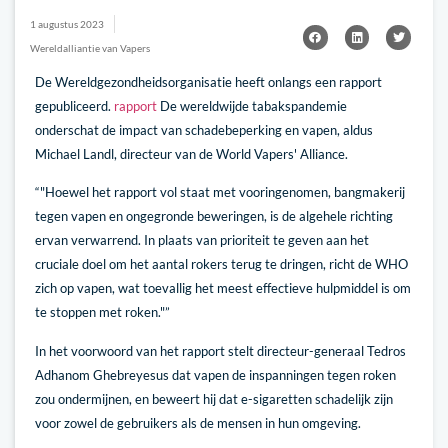
1 augustus 2023
Wereldalliantie van Vapers
De Wereldgezondheidsorganisatie heeft onlangs een rapport
gepubliceerd.
rapport
De wereldwijde tabakspandemie
onderschat de impact van schadebeperking en vapen, aldus
Michael Landl, directeur van de World Vapers' Alliance.
“"Hoewel het rapport vol staat met vooringenomen, bangmakerij
tegen vapen en ongegronde beweringen, is de algehele richting
ervan verwarrend. In plaats van prioriteit te geven aan het
cruciale doel om het aantal rokers terug te dringen, richt de WHO
zich op vapen, wat toevallig het meest effectieve hulpmiddel is om
te stoppen met roken."”
In het voorwoord van het rapport stelt directeur-generaal Tedros
Adhanom Ghebreyesus dat vapen de inspanningen tegen roken
zou ondermijnen, en beweert hij dat e-sigaretten schadelijk zijn
voor zowel de gebruikers als de mensen in hun omgeving.