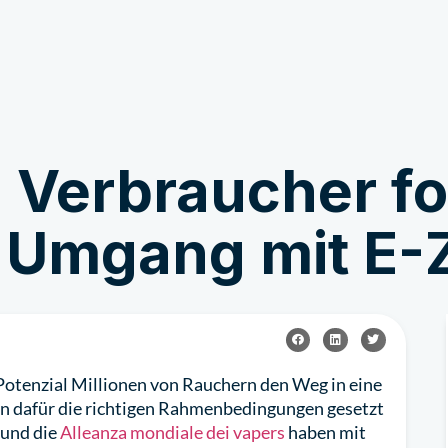
Mettersi in gioco
Notizie & Storie
 Verbraucher f
 Umgang mit E-Z
 Potenzial Millionen von Rauchern den Weg in eine
en dafür die richtigen Rahmenbedingungen gesetzt
und die
Alleanza mondiale dei vapers
haben mit