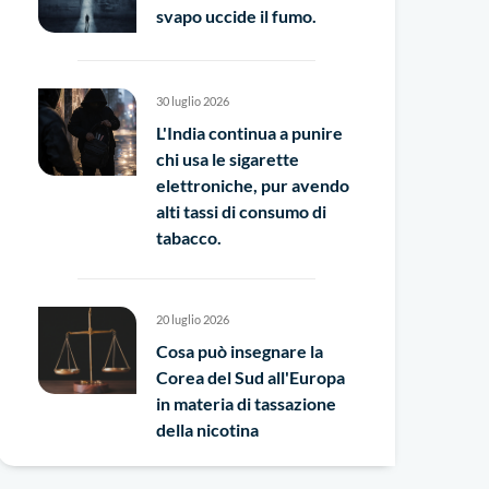
svapo uccide il fumo.
30 luglio 2026
L'India continua a punire
chi usa le sigarette
elettroniche, pur avendo
alti tassi di consumo di
tabacco.
20 luglio 2026
Cosa può insegnare la
Corea del Sud all'Europa
in materia di tassazione
della nicotina