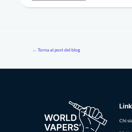
← Torna ai post del blog
Link
Chi s