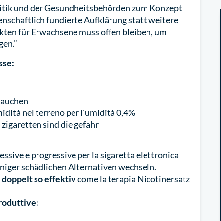
Politik und der Gesundheitsbehörden zum Konzept
schaftlich fundierte Aufklärung statt weitere
ten für Erwachsene muss offen bleiben, um
gen.”
sse:
Rauchen
midità nel terreno per l'umidità 0,4%
o zigaretten sind die gefahr
essive e progressive per la sigaretta elettronica
iger schädlichen Alternativen wechseln.
g
doppelt so effektiv
come la terapia Nicotinersatz
produttive: