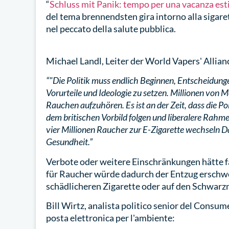
“
Schluss mit Panik: tempo per una vacanza esti
del tema brennendsten gira intorno alla sigaretta
nel peccato della salute pubblica.
Michael Landl, Leiter der World Vapers' Allianc
“"Die Politik muss endlich Beginnen, Entscheidungen
Vorurteile und Ideologie zu setzen. Millionen von 
Rauchen aufzuhören. Es ist an der Zeit, dass die 
dem britischen Vorbild folgen und liberalere Rahm
vier Millionen Raucher zur E-Zigarette wechseln Das
Gesundheit.”
Verbote oder weitere Einschränkungen hätte fa
für Raucher würde dadurch der Entzug erschw
schädlicheren Zigarette oder auf den Schwarz
Bill Wirtz, analista politico senior del Consum
posta elettronica per l'ambiente: