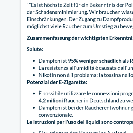
“"Es ist höchste Zeit für ein Bekenntnis der 
der Schadensminimierung. Wir brauchen wissen
Einschränkungen. Der Zugang zu Dampfproduk
möglichst viele Raucher zum Umstieg zu bewe
Zusammenfassung der wichtigsten Erkenntni
Salute:
Dampfen ist
95% weniger schädlich
als 
La resistenza all'umidità è causata dall'u
Nikotin non è il problema: la tossina nell
Potenzial der E-Zigarette:
È possibile utilizzare le connessioni progr
4,2 milioni
Raucher in Deutschland zu wen
Dampfen ist bei der Raucherentwöhnun
convenzionale.
Le istruzioni per l'uso dei liquidi sono contro