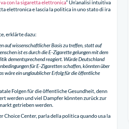
va con la sigaretta elettronica
” Un'analisi intuitiva
 elettronica e lascia la politica in uno stato di ira
e, erklärte dazu:
 auf wissenschaftlicher Basis zu treffen, statt auf
Menschen ist es durch die E-Zigarette gelungen mit dem
Politik dementsprechend reagiert. Würde Deutschland
enbedingungen für E-Zigaretten schaffen, könnten über
 wäre ein unglaublicher Erfolg für die öffentliche
tale Folgen für die öffentliche Gesundheit, denn
ert werden und viel Dampfer könnten zurück zur
markt getrieben werden.
er Choice Center, parla della politica quando usa la