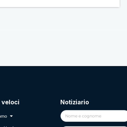
 veloci
Notiziario
iamo