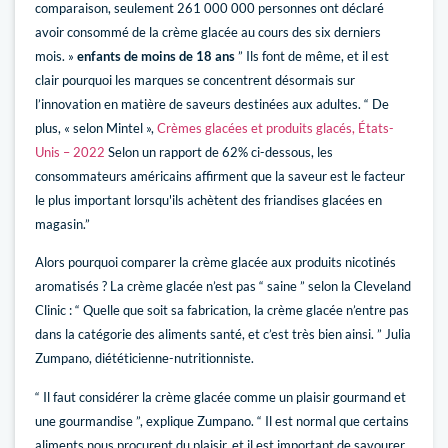
comparaison, seulement 261 000 000 personnes ont déclaré
avoir consommé de la crème glacée au cours des six derniers
mois. »
enfants de moins de 18 ans
” Ils font de même, et il est
clair pourquoi les marques se concentrent désormais sur
l’innovation en matière de saveurs destinées aux adultes. “ De
plus, « selon Mintel »,
Crèmes glacées et produits glacés, États-
Unis – 2022
Selon un rapport de 62% ci-dessous, les
consommateurs américains affirment que la saveur est le facteur
le plus important lorsqu'ils achètent des friandises glacées en
magasin.”
Alors pourquoi comparer la crème glacée aux produits nicotinés
aromatisés ? La crème glacée n’est pas “ saine ” selon la Cleveland
Clinic : “ Quelle que soit sa fabrication, la crème glacée n’entre pas
dans la catégorie des aliments santé, et c’est très bien ainsi. ” Julia
Zumpano, diététicienne-nutritionniste.
“ Il faut considérer la crème glacée comme un plaisir gourmand et
une gourmandise ”, explique Zumpano. “ Il est normal que certains
aliments nous procurent du plaisir, et il est important de savourer