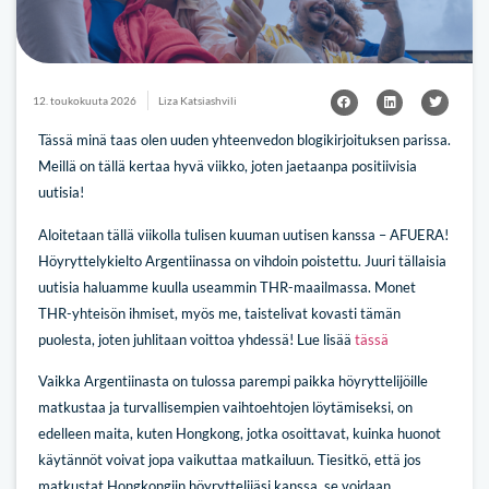
12. toukokuuta 2026
Liza Katsiashvili
Tässä minä taas olen uuden yhteenvedon blogikirjoituksen parissa.
Meillä on tällä kertaa hyvä viikko, joten jaetaanpa positiivisia
uutisia!
Aloitetaan tällä viikolla tulisen kuuman uutisen kanssa – AFUERA!
Höyryttelykielto Argentiinassa on vihdoin poistettu. Juuri tällaisia
uutisia haluamme kuulla useammin THR-maailmassa. Monet
THR-yhteisön ihmiset, myös me, taistelivat kovasti tämän
puolesta, joten juhlitaan voittoa yhdessä! Lue lisää
tässä
Vaikka Argentiinasta on tulossa parempi paikka höyryttelijöille
matkustaa ja turvallisempien vaihtoehtojen löytämiseksi, on
edelleen maita, kuten Hongkong, jotka osoittavat, kuinka huonot
käytännöt voivat jopa vaikuttaa matkailuun. Tiesitkö, että jos
matkustat Hongkongiin höyryttelijäsi kanssa, se voidaan