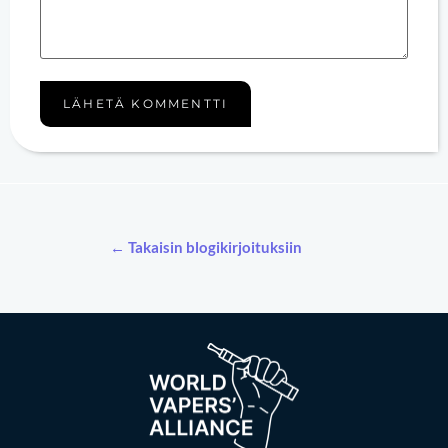
← Takaisin blogikirjoituksiin