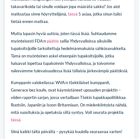
takavarikoida tai sinulle voidaan jopa määrätä sakko? Jos aiot
matkustaa sinne höyryttelijänä,
tässä
5 asiaa, jotka sinun tulisi
tietää ennen matkaa.
Mutta lupasin hyviä uutisia, joten tässä lisää. Suhtaudumme
myönteisesti FDA:n
päätös
sallia Yhdysvalloissa aikuisille
tupakoitsijoille tarkoitettuja hedelmänmakuisia sähkösavukkeita.
Tämä on myönteinen askel eteenpäin tupakoitsijoille, jotka
haluavat lopettaa tupakoinnin Yhdysvalloissa, ja toivomme
näkevämme tulevaisuudessa lisää tällaisia järkevämpiä päätöksiä.
Kumppanin valokeilassa: WVA:n tšekkiläiset kumppanit,
Generace bez kouře, ovat käynnistäneet upouuden projektin –
viiden raportin sarjan, jossa vertaillaan Tšekin tupakkapolitiikkaa
Ruotsiin, Japaniin ja Isoon-Britanniaan. On mielenkiintoista nähdä,
mitä suosituksia ja opetuksia siitä syntyy. Voit seurata projektia
tässä.
Siinä kaikki tältä päivältä – pysykää kuulolla seuraavaa varten!