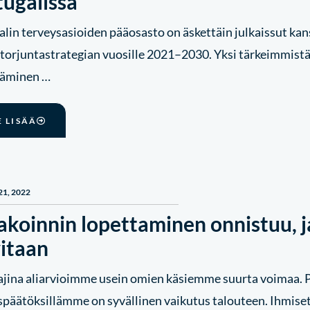
tugalissa
lin terveysasioiden pääosasto on äskettäin julkaissut kan
torjuntastrategian vuosille 2021–2030. Yksi tärkeimmistä
täminen …
E LISÄÄ
21, 2022
akoinnin lopettaminen onnistuu, j
vitaan
ajina aliarvioimme usein omien käsiemme suurta voimaa. Pä
päätöksillämme on syvällinen vaikutus talouteen. Ihmiset 