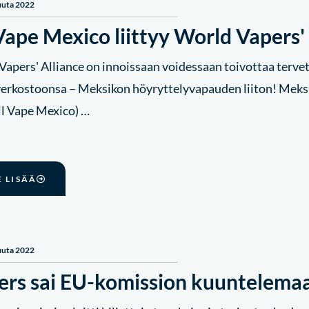
uuta 2022
Vape Mexico liittyy World Vapers'
Vapers' Alliance on innoissaan voidessaan toivottaa terve
rkostoonsa – Meksikon höyryttelyvapauden liiton! Meks
All Vape Mexico) …
E LISÄÄ
uuta 2022
ers sai EU-komission kuuntelema