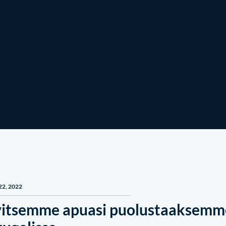
Osallistu
Uutisia ja tarinoita
22, 2022
vitsemme apuasi puolustaaksemm