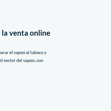
 la venta online
rar el vapeo al tabaco y
el sector del vapeo, con