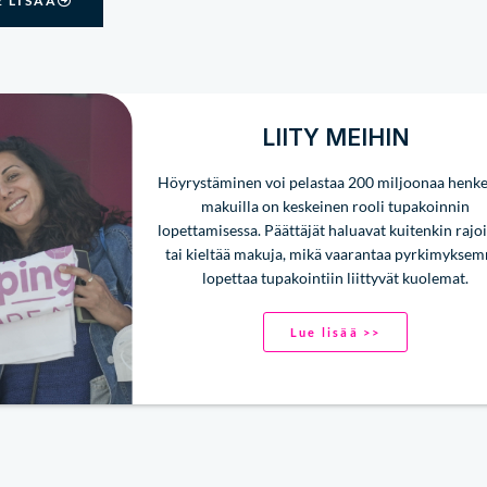
E LISÄÄ
LIITY MEIHIN
Höyrystäminen voi pelastaa 200 miljoonaa henkeä
makuilla on keskeinen rooli tupakoinnin
lopettamisessa. Päättäjät haluavat kuitenkin rajoi
tai kieltää makuja, mikä vaarantaa pyrkimykse
lopettaa tupakointiin liittyvät kuolemat.
Lue lisää >>