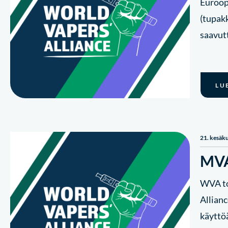
Euroop
(tupak
saavut
LU
21. kesäk
MVA
WVA to
Allian
käyttö