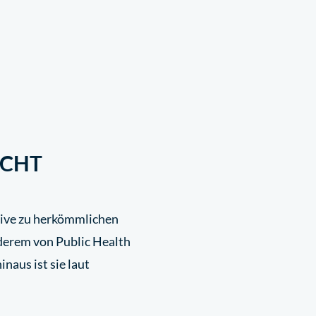
ICHT
ative zu herkömmlichen
derem von Public Health
naus ist sie laut