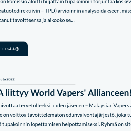
an komissio aloitti hiljattain tupakoinnin torjuntaa kosk
katuotedirektiivin – TPD) arvioinnin analysoidakseen, mis
tanut tavoitteensa ja aikooko se…
E LISÄÄ
uuta 2022
 liittyy World Vapers' Allianceen
ivottaa tervetulleeksi uuden jäsenen – Malaysian Vapers 
ce on voittoa tavoittelematon edunvalvontajärjestö, joka 
ä tupakoinnin lopettamisen helpottamiseksi. Ryhmä on s