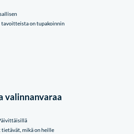
sallisen
 tavoitteista on tupakoinnin
a valinnanvaraa
ivittäisillä
tietävät, mikä on heille