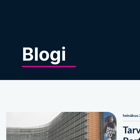
Meistä
Blogi
heinäkuu 
Tar