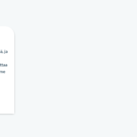
, ja
ttaa
mme