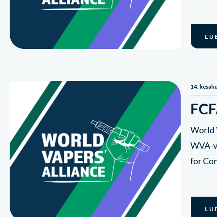
LU
14. kesäk
FCFA
World 
WVA-ve
for Co
LU