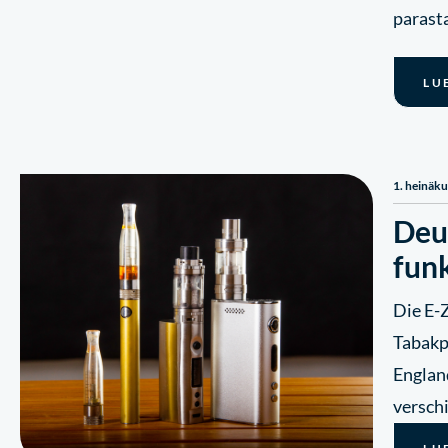
parast
LU
1. heinäk
Deu
funk
Die E-
Tabakp
England
versch