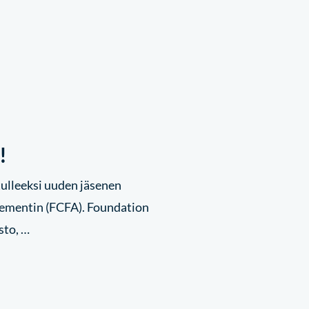
!
tulleeksi uuden jäsenen
mentin (FCFA). Foundation
sto, …