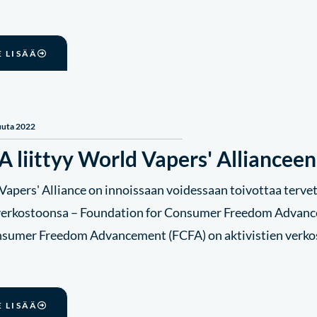
E LISÄÄ
uuta 2022
 liittyy World Vapers' Allianceen
Vapers' Alliance on innoissaan voidessaan toivottaa terve
rkostoonsa – Foundation for Consumer Freedom Advance
nsumer Freedom Advancement (FCFA) on aktivistien verko
E LISÄÄ