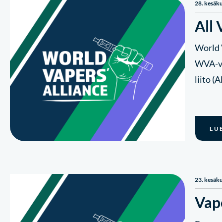
28. kesäk
All 
World 
WVA-ve
liito (
LU
23. kesäk
Vap