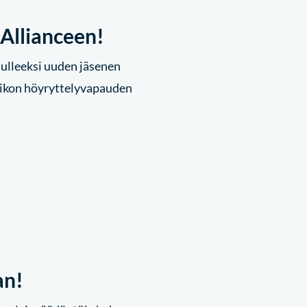
 Allianceen!
tulleeksi uuden jäsenen
ikon höyryttelyvapauden
an!