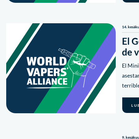
14. kesäk
El G
de 
El Min
asestar
terrib
LU
9. kesäku