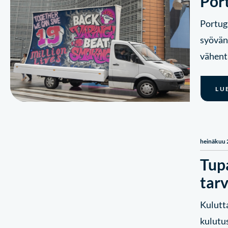
Por
Portuga
syövän
vähen
LU
heinäkuu 
Tup
tar
Kulutt
kulutus