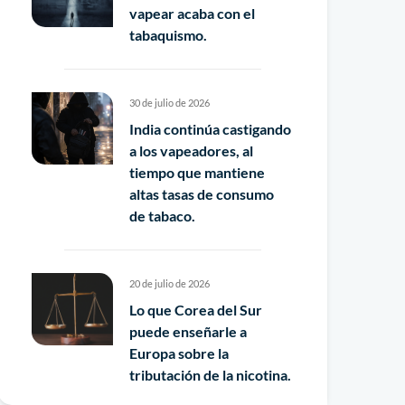
vapear acaba con el
tabaquismo.
30 de julio de 2026
India continúa castigando
a los vapeadores, al
tiempo que mantiene
altas tasas de consumo
de tabaco.
20 de julio de 2026
Lo que Corea del Sur
puede enseñarle a
Europa sobre la
tributación de la nicotina.