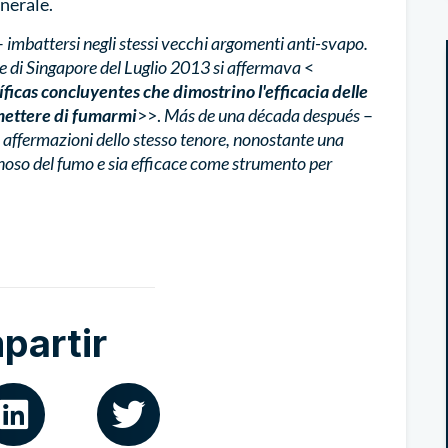
nerale.
–
imbattersi negli stessi vecchi argomenti anti-svapo.
e di Singapore del Luglio 2013 si affermava
<
ficas concluyentes che dimostrino l'efficacia delle
smettere di fumar
mi
>>.
Más de una década después
–
affermazioni dello stesso tenore, nonostante una
noso del fumo e sia efficace come strumento per
partir