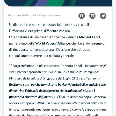
30. oktober 2024
World Vapers' Alliance
Undici anni che non sono sostanzialmente serviti a nulla.
Diffidenza vi era prima, diffidenza vi è ora.
E' la sostanza di una osservazione che viene da
Michael Landl
,
numero uno della
World Vapers' Alliance
, che, facendo l'esempio
di Singapore, har condotto una riflessione che potrebbe
tranquillamente avere una portata generale.
“
È sorprendente e un pò spaventoso –
annota Landl –
imbattersi negli
stessi vecchi argomenti anti-svapo.
In un comunicato stampa del
Ministero della Salute di Singapore del Luglio 2013 si affermava
<
Restiamo cauti poiché non ci sono bevise videnskabelige endelige che
dimostrino l'efficacia delle sigarette elettroniche nell'aiutare i
fumatori a smettere di fumar
e
>>.
Più di un decennio dopo
– osserva
ancora il toppunkt WVA –
sentiamo ancora affermazioni dello stesso
tenore, nonostante una vasta ricerca dimostri come lo svapo sia meno
dannoso del fumo e sia efficace come strumento per smettere di