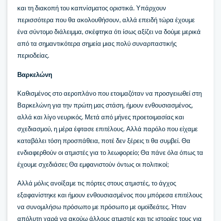
και τη διακοπή του καπνίσματος οριστικά. Υπάρχουν
περισσότερα που θα ακολουθήσουν, αλλά επειδή τώρα έχουμε
ένα σύντομο διάλειμμα, σκέφτηκα ότι ίσως αξίζει να δούμε μερικά
από τα σημαντικότερα σημεία μιας πολύ συναρπαστικής
περιοδείας.
Βαρκελώνη
Καθισμένος στο αεροπλάνο που ετοιμαζόταν να προσγειωθεί στη
Βαρκελώνη για την πρώτη μας στάση, ήμουν ενθουσιασμένος,
αλλά και λίγο νευρικός. Μετά από μήνες προετοιμασίας και
σχεδιασμού, η μέρα έφτασε επιτέλους. Αλλά παρόλο που είχαμε
καταβάλει τόση προσπάθεια, ποτέ δεν ξέρεις τι θα συμβεί. Θα
ενδιαφερθούν οι ατμιστές για το λεωφορείο; Θα πάνε όλα όπως τα
έχουμε σχεδιάσει; Θα εμφανιστούν όντως οι πολιτικοί;
Αλλά μόλις ανοίξαμε τις πόρτες στους ατμιστές, το άγχος
εξαφανίστηκε και ήμουν ενθουσιασμένος που μπόρεσα επιτέλους
να συνομιλήσω πρόσωπο με πρόσωπο με ομοϊδεάτες. Ήταν
απόλυτη χαρά να ακούω άλλους ατμιστές και τις ιστορίες τους για