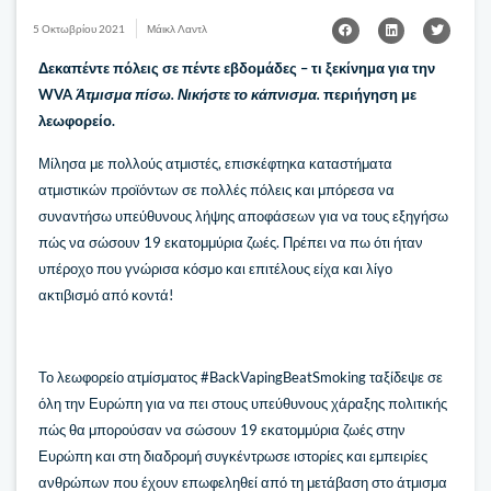
5 Οκτωβρίου 2021
Μάικλ Λαντλ
Δεκαπέντε πόλεις σε πέντε εβδομάδες – τι ξεκίνημα για την
WVA
Άτμισμα πίσω. Νικήστε το κάπνισμα.
περιήγηση με
λεωφορείο.
Μίλησα με πολλούς ατμιστές, επισκέφτηκα καταστήματα
ατμιστικών προϊόντων σε πολλές πόλεις και μπόρεσα να
συναντήσω υπεύθυνους λήψης αποφάσεων για να τους εξηγήσω
πώς να σώσουν 19 εκατομμύρια ζωές. Πρέπει να πω ότι ήταν
υπέροχο που γνώρισα κόσμο και επιτέλους είχα και λίγο
ακτιβισμό από κοντά!
Το λεωφορείο ατμίσματος #BackVapingBeatSmoking ταξίδεψε σε
όλη την Ευρώπη για να πει στους υπεύθυνους χάραξης πολιτικής
πώς θα μπορούσαν να σώσουν 19 εκατομμύρια ζωές στην
Ευρώπη και στη διαδρομή συγκέντρωσε ιστορίες και εμπειρίες
ανθρώπων που έχουν επωφεληθεί από τη μετάβαση στο άτμισμα