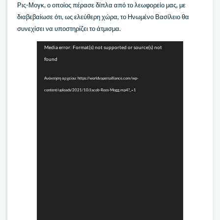
Ρις-Μογκ, ο οποίος πέρασε δίπλα από το λεωφορείο μας, με
διαβεβαίωσε ότι, ως ελεύθερη χώρα, το Ηνωμένο Βασίλειο θα
συνεχίσει να υποστηρίζει το άτμισμα.
Πρόγραμμα
Media error: Format(s) not supported or source(s) not
Αναπαραγωγής
found
Βίντεο
Ανάκτηση αρχείου: https://worldvapersalliance.com/wp-
content/uploads/2021/10/Jacob-Rees-Mogg.mp4?_=1