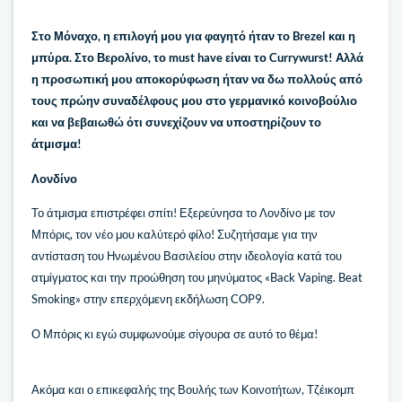
Στο Μόναχο, η επιλογή μου για φαγητό ήταν το Brezel και η
μπύρα. Στο Βερολίνο, το must have είναι το Currywurst! Αλλά
η προσωπική μου αποκορύφωση ήταν να δω πολλούς από
τους πρώην συναδέλφους μου στο γερμανικό κοινοβούλιο
και να βεβαιωθώ ότι συνεχίζουν να υποστηρίζουν το
άτμισμα!
Λονδίνο
Το άτμισμα επιστρέφει σπίτι! Εξερεύνησα το Λονδίνο με τον
Μπόρις, τον νέο μου καλύτερό φίλο! Συζητήσαμε για την
αντίσταση του Ηνωμένου Βασιλείου στην ιδεολογία κατά του
ατμίγματος και την προώθηση του μηνύματος «Back Vaping. Beat
Smoking» στην επερχόμενη εκδήλωση COP9.
Ο Μπόρις κι εγώ συμφωνούμε σίγουρα σε αυτό το θέμα!
Ακόμα και ο επικεφαλής της Βουλής των Κοινοτήτων, Τζέικομπ