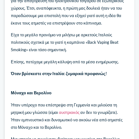
για την απαγόρευση του ηλεκτρονικού τσιγάρου σε εξωτερικούς
χώρους. Έτσι, αναπόφευκτα, η πρώτη μας δουλειά ήταν να του
παραδώσουμε μια επιστολή που να εξηγεί γιατί αυτή η ιδέα θα
έκανε τους ατμιστές να επιστρέψουν στο κάπνισμα.
Είχα το μεγάλο προνόμιο να μιλήσω με αρκετούς Ιταλούς
πολιτικούς σχετικά με το γιατί η καμπάνια «Back Vaping Beat
Smoking» είναι τόσο σημαντική.
Επίσης, πετύχαμε μεγάλη κάλυψη από τα μέσα ενημέρωσης.
Όταν βρίσκεστε στην Ιταλία: ζυμαρικά προφανώς!
Μόναχο και Βερολίνο
Ήταν υπέροχο που επέστρεψα στη Γερμανία και μιλούσα τη
μητρική μου γλώσσα (είμαι
αυστριακός
αν δεν το γνωρίζατε).
Ήταν εμπνευστικό και δυναμωτικό να ακούω νέα από ατμιστές
στο Μόναχο και το Βερολίνο.