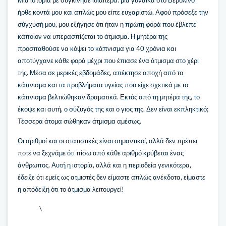
Μια ιστορία με συγκίνησε ιδιαίτερα: μια γυναίκα στο Βερολίνο
ήρθε κοντά μου και απλώς μου είπε ευχαριστώ. Αφού πρόσεξε την
σύγχυσή μου, μου εξήγησε ότι ήταν η πρώτη φορά που έβλεπε
κάποιον να υπερασπίζεται το άτμισμα. Η μητέρα της
προσπαθούσε να κόψει το κάπνισμα για 40 χρόνια και
αποτύγχανε κάθε φορά μέχρι που έπιασε ένα άτμισμα στο χέρι
της. Μέσα σε μερικές εβδομάδες, απέκτησε αποχή από το
κάπνισμα και τα προβλήματα υγείας που είχε σχετικά με το
κάπνισμα βελτιώθηκαν δραματικά. Εκτός από τη μητέρα της, το
έκοψε και αυτή, ο σύζυγός της και ο γιος της. Δεν είναι εκπληκτικό;
Τέσσερα άτομα σώθηκαν άτμισμα αμέσως.
Οι αριθμοί και οι στατιστικές είναι σημαντικοί, αλλά δεν πρέπει
ποτέ να ξεχνάμε ότι πίσω από κάθε αριθμό κρύβεται ένας
άνθρωπος. Αυτή η ιστορία, αλλά και η περιοδεία γενικότερα,
έδειξε ότι εμείς ως ατμιστές δεν είμαστε απλώς ανέκδοτα, είμαστε
η απόδειξη ότι το άτμισμα λειτουργεί!
\