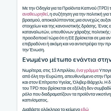
Με την Οδηγία για τα Προϊόντα Καπνού (TPD
αναθεωρηθεί
, η συζήτηση για την πολιτική γι
βρασμού, αποκαλύπτοντας μια συνεχώς αυξαν
στοιχείων και της κανονιστικής δράσης. Ένα
καταναλωτών, υπευθύνων χάραξης πολιτικής κ
προειδοποιεί τώρα ότι η ΕΕ βρίσκεται σε μια α
επιβραδύνει ή ακόμη και να αντιστρέψει την 
την Ένωση.
Ενωμένο μέτωπο ενάντια στην
Νωρίτερα, στις 13 Απριλίου,
ένα γράμμα
Υπογε
από όλη την Ευρώπη, απευθυνόμενο στην Πρό
και στον Επίτροπο Υγείας, Όλιβερ Βάρχελι. Η
του TPD που βρίσκεται σε εξέλιξη δεν συμβαδί
ρόλο που διαδραματίζουν τα προϊόντα νικοτίν
καπνίσματος.
Διαβάστε ολόκληρο το κείμενο
εδώ