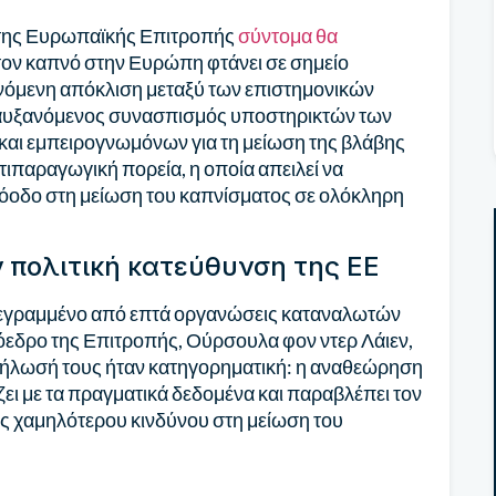
) της Ευρωπαϊκής Επιτροπής
σύντομα θα
α τον καπνό στην Ευρώπη φτάνει σε σημείο
όμενη απόκλιση μεταξύ των επιστημονικών
ς αυξανόμενος συνασπισμός υποστηρικτών των
αι εμπειρογνωμόνων για τη μείωση της βλάβης
ντιπαραγωγική πορεία, η οποία απειλεί να
πρόοδο στη μείωση του καπνίσματος σε ολόκληρη
 πολιτική κατεύθυνση της ΕΕ
γραμμένο από επτά οργανώσεις καταναλωτών
εδρο της Επιτροπής, Ούρσουλα φον ντερ Λάιεν,
 δήλωσή τους ήταν κατηγορηματική: η αναθεώρηση
ζει με τα πραγματικά δεδομένα και παραβλέπει τον
ης χαμηλότερου κινδύνου στη μείωση του