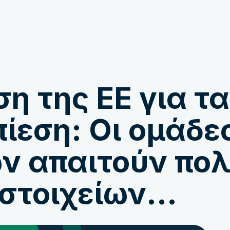
Εμπλέκομαι
Ειδήσεις
η της EE για τα
ίεση: Οι ομάδε
 απαιτούν πολι
στοιχείων...