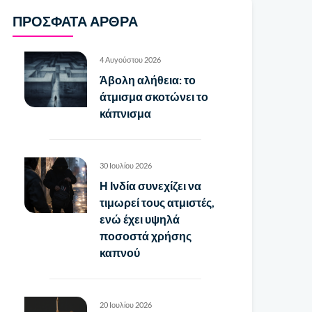
ΠΡΌΣΦΑΤΑ ΆΡΘΡΑ
4 Αυγούστου 2026
Άβολη αλήθεια: το
άτμισμα σκοτώνει το
κάπνισμα
30 Ιουλίου 2026
Η Ινδία συνεχίζει να
τιμωρεί τους ατμιστές,
ενώ έχει υψηλά
ποσοστά χρήσης
καπνού
20 Ιουλίου 2026