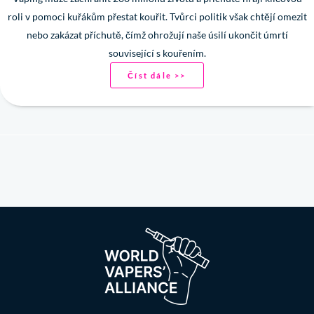
roli v pomoci kuřákům přestat kouřit. Tvůrci politik však chtějí omezit
nebo zakázat příchutě, čímž ohrožují naše úsilí ukončit úmrtí
související s kouřením.
Číst dále >>