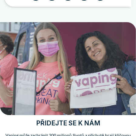
PŘIDEJTE SE K NÁM
Vaping může zachránit 200 milionů životů a příchutě hrají klíčovou