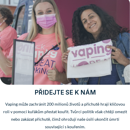
PŘIDEJTE SE K NÁM
Vaping může zachránit 200 milionů životů a příchutě hrají klíčovou
roli v pomoci kuřákům přestat kouřit. Tvůrci politik však chtějí omezit
nebo zakázat příchutě, čímž ohrožují naše úsilí ukončit úmrtí
související s kouřením.