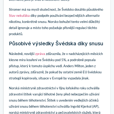
Stromer má na mysli skutečnost, že Švédsko dosáhlo působivého
Stav nekuřáka
díky podpoře používání bezpečnějších alternativ
nikotinu, konkrétně snusu. Norsko bohužel tento velmi důležitý
detail ignoruje a místo toho požaduje přísnější regulaci těchto
produktů.
Působivé výsledky Švédska díky snusu
Následně, novější
zpráva
zdůraznila, že v nadcházejících měsících
klesne míra kouření ve Švédsku pod 5%, a podrobně popsala
přístup, který k tomuto úspěchu vedl. Anders Milton, jeden z
autorů zprávy, zdůraznil, že pokud by ostatní země EU švédskou
strategii kopírovaly, situace v Evropě by vypadala jinak.
Norská ministryně zdravotnictví v říjnu loňského roku schválila
zdravotní štítek varující těhotné ženy před nebezpečím užívání
snusu během těhotenství. Štítek s uvedením vedlejších účinků
užívání snusu během těhotenství schválila Ingvild Kjerkol (AP),
norská ministryně zdravotnictví a pečovatelských služeb, která