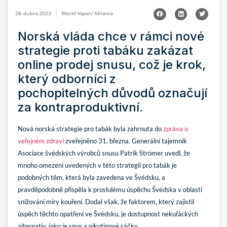
28. dubna 2023
World Vapers' Alliance
Norská vláda chce v rámci nové
strategie proti tabáku zakázat
online prodej snusu, což je krok,
který odborníci z
pochopitelných důvodů označují
za kontraproduktivní.
Nová norská strategie pro tabák byla zahrnuta do
zpráva o
veřejném zdraví
zveřejněno 31. března. Generální tajemník
Asociace švédských výrobců snusu Patrik Strömer uvedl, že
mnoho omezení uvedených v této strategii pro tabák je
podobných těm, která byla zavedena ve Švédsku, a
pravděpodobně přispěla k proslulému úspěchu Švédska v oblasti
snižování míry kouření. Dodal však, že faktorem, který zajistil
úspěch těchto opatření ve Švédsku, je dostupnost nekuřáckých
alternativ, jako je snus a nikotinové sáčky.