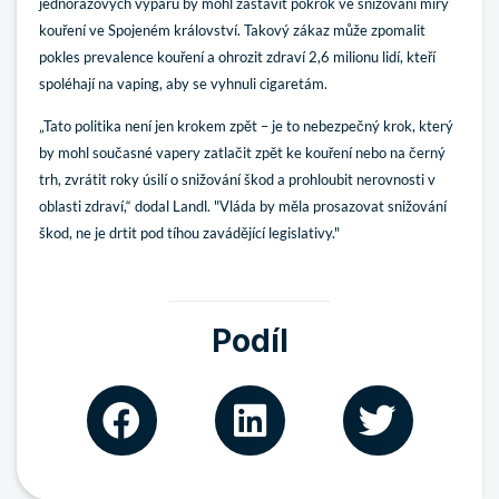
jednorázových výparů by mohl zastavit pokrok ve snižování míry
kouření ve Spojeném království. Takový zákaz může zpomalit
pokles prevalence kouření a ohrozit zdraví 2,6 milionu lidí, kteří
spoléhají na vaping, aby se vyhnuli cigaretám.
„Tato politika není jen krokem zpět – je to nebezpečný krok, který
by mohl současné vapery zatlačit zpět ke kouření nebo na černý
trh, zvrátit roky úsilí o snižování škod a prohloubit nerovnosti v
oblasti zdraví,“ dodal Landl. "Vláda by měla prosazovat snižování
škod, ne je drtit pod tíhou zavádějící legislativy."
Podíl