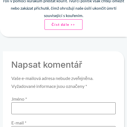
roli v pomoci kuřákům přestat kouřit. Tvůrci politik však chtějí omezit
nebo zakázat příchutě, čímž ohrožují naše úsilí ukončit úmrtí
související s kouřením.
Číst dále >>
Napsat komentář
Vaše e-mailová adresa nebude zveřejněna.
Vyžadované informace jsou označeny
*
Jméno
*
E-mail
*