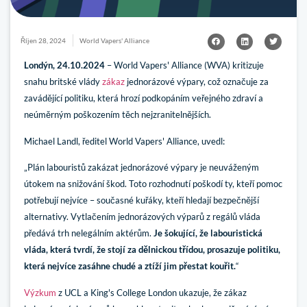
Říjen 28, 2024
World Vapers' Alliance
Londýn, 24.10.2024
– World Vapers' Alliance (WVA) kritizuje
snahu britské vlády
zákaz
jednorázové výpary, což označuje za
zavádějící politiku, která hrozí podkopáním veřejného zdraví a
neúměrným poškozením těch nejzranitelnějších.
Michael Landl, ředitel World Vapers' Alliance, uvedl:
„Plán labouristů zakázat jednorázové výpary je neuváženým
útokem na snižování škod. Toto rozhodnutí poškodí ty, kteří pomoc
potřebují nejvíce – současné kuřáky, kteří hledají bezpečnější
alternativy. Vytlačením jednorázových výparů z regálů vláda
předává trh nelegálním aktérům.
Je šokující, že labouristická
vláda, která tvrdí, že stojí za dělnickou třídou, prosazuje politiku,
která nejvíce zasáhne chudé a ztíží jim přestat kouřit.
“
Výzkum
z UCL a King's College London ukazuje, že zákaz